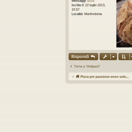
Messaggi:
8103
i
Iscritto il:
22 luglio 2013,
o
15:57
d
Località:
Manfredonia
a
l
e
g
g
e
r
e
Rispondi
Torna a “Antipasti”
Pizza per passione enon solo...
Ar