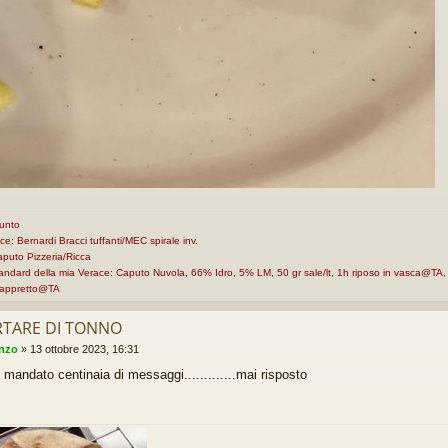
unto
ce: Bernardi Bracci tuffanti/MEC spirale inv.
aputo Pizzeria/Ricca
tandard della mia Verace: Caputo Nuvola, 66% Idro, 5% LM, 50 gr sale/lt, 1h riposo in vasca@T
 appretto@TA
RTARE DI TONNO
enzo
»
13 ottobre 2023, 16:31
 mandato centinaia di messaggi.............mai risposto