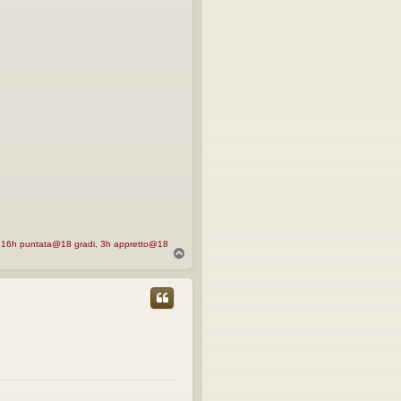
A, 16h puntata@18 gradi, 3h appretto@18
T
o
p