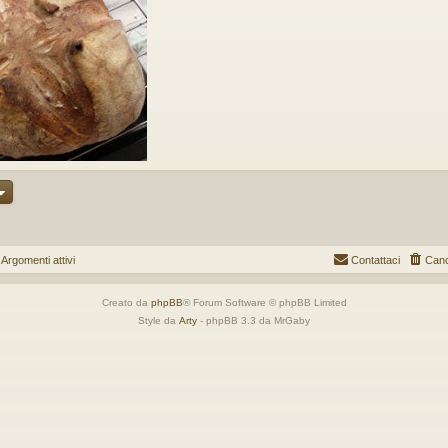
gomenti attivi
Contattaci
Canc
Creato da
phpBB
® Forum Software © phpBB Limited
Style da
Arty
- phpBB 3.3 da MrGaby