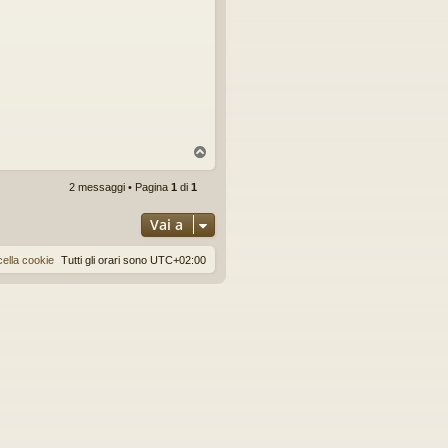
T
o
p
2 messaggi • Pagina
1
di
1
Vai a
ella cookie
Tutti gli orari sono
UTC+02:00