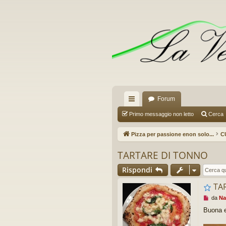
Forum
oll
Primo messaggio non letto
Cerca
eg
Pizza per passione enon solo...
C
a
TARTARE DI TONNO
m
Rispondi
en
TA
ti
M
da
Na
R
e
Buona e
s
ap
s