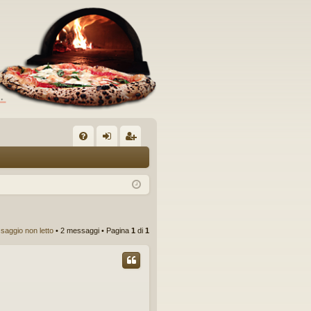
C
FA
og
sc
Q
in
riv
iti
saggio non letto
• 2 messaggi • Pagina
1
di
1