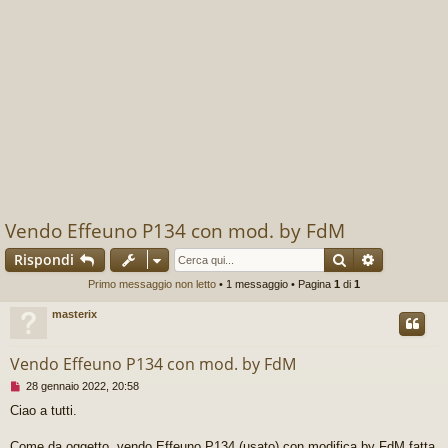
Vendo Effeuno P134 con mod. by FdM
Cerca
Ricerca av
Rispondi
Primo messaggio non letto
• 1 messaggio • Pagina
1
di
1
masterix
Vendo Effeuno P134 con mod. by FdM
M
28 gennaio 2022, 20:58
e
Ciao a tutti.
s
s
a
Come da oggetto, vendo Effeuno P134 (usato) con modifica by FdM fatta