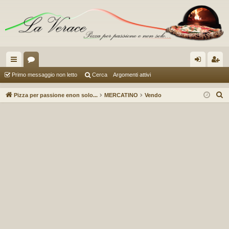
oll
or
og
sc
Primo messaggio non letto
Cerca
Argomenti attivi
eg
u
in
riv
C
Pizza per passione enon solo...
MERCATINO
Vendo
a
m
iti
e
r
m
c
en
a
ti
R
ap
idi