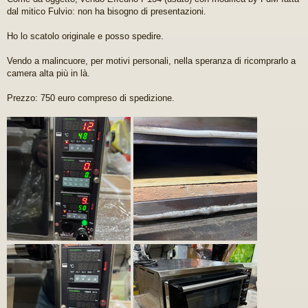
g
dal mitico Fulvio: non ha bisogno di presentazioni.
g
i
Ho lo scatolo originale e posso spedire.
o
d
a
Vendo a malincuore, per motivi personali, nella speranza di ricomprarlo a
l
camera alta più in là.
e
g
Prezzo: 750 euro compreso di spedizione.
g
e
r
e