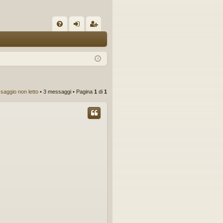
C
FA
og
sc
Q
in
riv
iti
saggio non letto
• 3 messaggi • Pagina
1
di
1