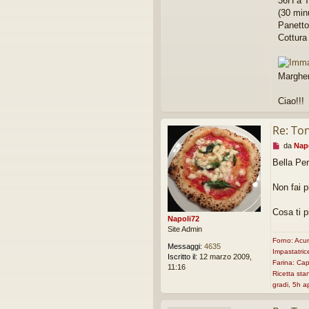
36H a 
g
(30 minu
e
r
Panetto
e
Cottura
Margher
Ciao!!!
Re: To
M
da
Nap
e
Bella Per
s
s
a
Non fai p
g
g
Cosa ti 
i
Napoli72
o
Site Admin
d
Forno: Acu
Messaggi:
4635
a
Impastatric
Iscritto il:
12 marzo 2009,
l
Farina: Cap
11:16
e
Ricetta st
g
gradi, 5h 
g
e