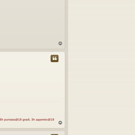
T
o
p
, 16h puntata@18 gradi, 3h appretto@18
T
o
p