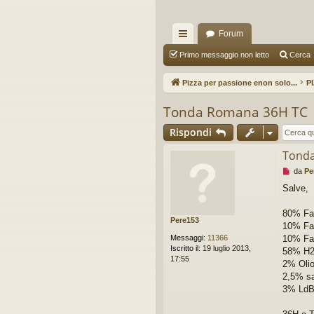
Forum
oll
Primo messaggio non letto
Cerca
eg
Pizza per passione enon solo...
P
a
Tonda Romana 36H TC
m
Rispondi
en
Tond
ti
M
da
Pe
R
e
Salve,
s
ap
s
a
80% Far
Pere153
idi
g
10% Far
g
Messaggi:
11366
10% Fa
i
Iscritto il:
19 luglio 2013,
58% H
o
17:55
2% Oli
d
a
2,5% sa
l
3% LdB 
e
g