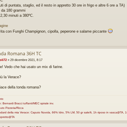
TC
ti di puntata, staglio, ed il resto in appretto 30 ore in frigo e altre 6 ore a TA)
 da 180 grammi
 2,30 minuti a 380ºC.
ita con Funghi Champignon, cipolla, peperone e salame piccante
nda Romana 36H TC
oli72
»
29 dicembre 2021, 8:17
e! Vedo che hai usato un mix di farine.
iù la Verace?
piace della tonda romana?
nto
e: Bernardi Bracci tuffanti/MEC spirale inv.
uto Pizzeria/Ricca
andard della mia Verace: Caputo Nuvola, 66% Idro, 5% LM, 50 gr sale/lt, 1h riposo in vasca@TA
appretto@TA