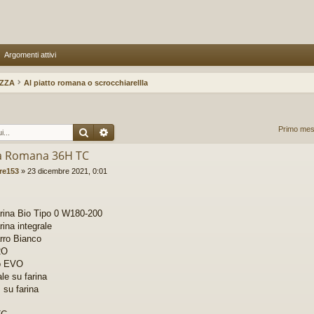
Argomenti attivi
IZZA
Al piatto romana o scrocchiarellla
Cerca
Ricerca avanzata
Primo mes
a Romana 36H TC
re153
»
23 dicembre 2021, 0:01
ina Bio Tipo 0 W180-200
ina integrale
rro Bianco
2O
o EVO
le su farina
su farina