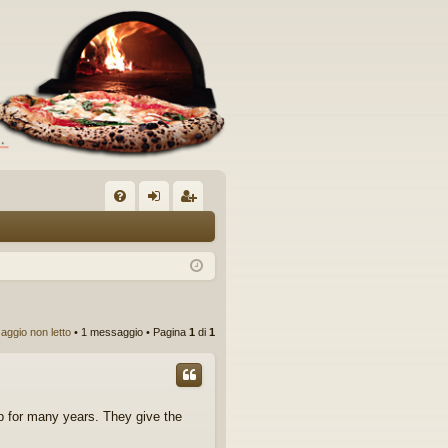
C
FA
og
sc
Q
in
riv
iti
ggio non letto
• 1 messaggio • Pagina
1
di
1
 for many years. They give the