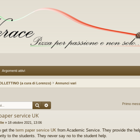
Argomenti attivi
OLLETTINO (a cura di Lorenzo)
Annunci vari
Cerca
Ricerca avanzata
Primo messa
paper service UK
lie
»
18 ottobre 2021, 13:06
 get the
term paper service UK
from Academic Service. They provide the help
iority to the students. They never say no to the student help.