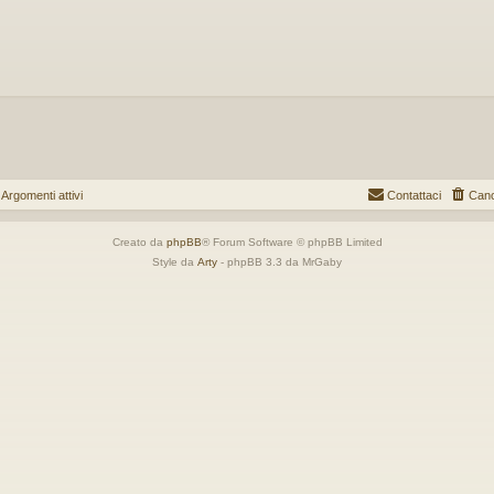
gomenti attivi
Contattaci
Canc
Creato da
phpBB
® Forum Software © phpBB Limited
Style da
Arty
- phpBB 3.3 da MrGaby