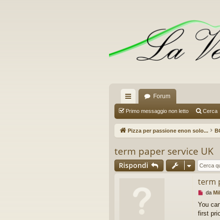
Forum
oll
Primo messaggio non letto
Cerca
eg
Pizza per passione enon solo...
B
a
term paper service UK
m
Rispondi
en
term 
ti
M
da
Mil
R
e
You can
s
first pr
ap
s