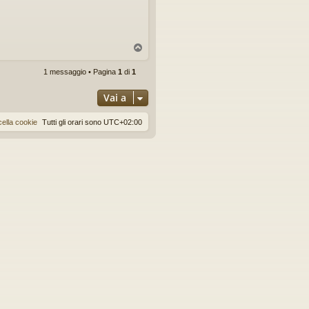
T
o
p
1 messaggio • Pagina
1
di
1
Vai a
ella cookie
Tutti gli orari sono
UTC+02:00