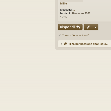
a
Millie
idi
g
g
Messaggi:
1
i
Iscritto il:
18 ottobre 2021,
o
12:55
d
a
Rispondi
l
e
g
Torna a “Annunci vari”
g
e
Pizza per passione enon solo...
Ar
r
e