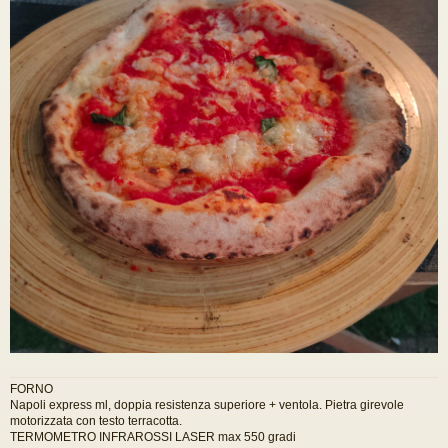
i
o
d
a
l
e
g
g
e
r
e
FORNO
Napoli express ml, doppia resistenza superiore + ventola. Pietra girevole
motorizzata con testo terracotta.
TERMOMETRO INFRAROSSI LASER max 550 gradi