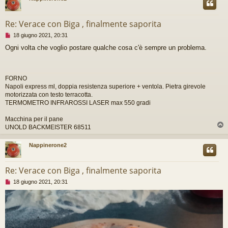
e
r
e
Re: Verace con Biga , finalmente saporita
M
18 giugno 2021, 20:31
e
Ogni volta che voglio postare qualche cosa c'è sempre un problema.
s
s
a
g
FORNO
g
Napoli express ml, doppia resistenza superiore + ventola. Pietra girevole
i
motorizzata con testo terracotta.
o
TERMOMETRO INFRAROSSI LASER max 550 gradi
d
a
l
Macchina per il pane
e
UNOLD BACKMEISTER 68511
g
g
Nappinerone2
e
r
e
Re: Verace con Biga , finalmente saporita
M
18 giugno 2021, 20:31
e
s
s
a
g
g