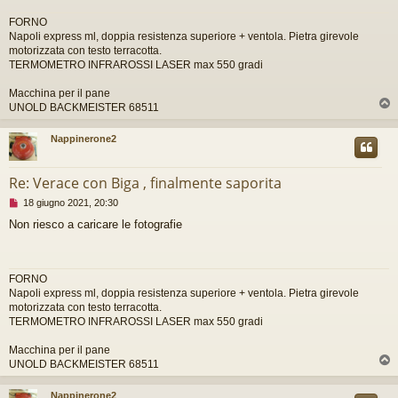
g
FORNO
g
Napoli express ml, doppia resistenza superiore + ventola. Pietra girevole
i
motorizzata con testo terracotta.
o
TERMOMETRO INFRAROSSI LASER max 550 gradi
d
a
l
Macchina per il pane
e
UNOLD BACKMEISTER 68511
g
g
Nappinerone2
e
r
e
Re: Verace con Biga , finalmente saporita
M
18 giugno 2021, 20:30
e
Non riesco a caricare le fotografie
s
s
a
g
FORNO
g
Napoli express ml, doppia resistenza superiore + ventola. Pietra girevole
i
motorizzata con testo terracotta.
o
TERMOMETRO INFRAROSSI LASER max 550 gradi
d
a
l
Macchina per il pane
e
UNOLD BACKMEISTER 68511
g
g
Nappinerone2