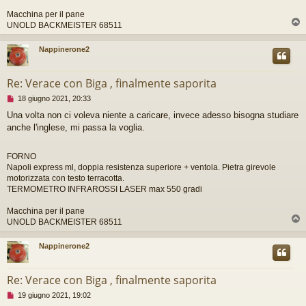
Macchina per il pane
UNOLD BACKMEISTER 68511
Nappinerone2
Re: Verace con Biga , finalmente saporita
M
18 giugno 2021, 20:33
e
Una volta non ci voleva niente a caricare, invece adesso bisogna studiare
s
anche l'inglese, mi passa la voglia.
s
a
g
FORNO
g
Napoli express ml, doppia resistenza superiore + ventola. Pietra girevole
i
motorizzata con testo terracotta.
o
TERMOMETRO INFRAROSSI LASER max 550 gradi
d
a
l
Macchina per il pane
e
UNOLD BACKMEISTER 68511
g
g
Nappinerone2
e
r
e
Re: Verace con Biga , finalmente saporita
M
19 giugno 2021, 19:02
e