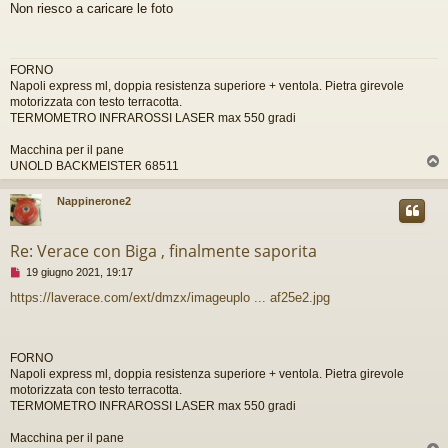
Non riesco a caricare le foto
s
s
a
g
FORNO
g
Napoli express ml, doppia resistenza superiore + ventola. Pietra girevole
i
motorizzata con testo terracotta.
o
TERMOMETRO INFRAROSSI LASER max 550 gradi
d
a
l
Macchina per il pane
e
UNOLD BACKMEISTER 68511
g
g
Nappinerone2
e
r
e
Re: Verace con Biga , finalmente saporita
M
19 giugno 2021, 19:17
e
https://laverace.com/ext/dmzx/imageuplo ... af25e2.jpg
s
s
a
g
FORNO
g
Napoli express ml, doppia resistenza superiore + ventola. Pietra girevole
i
motorizzata con testo terracotta.
o
TERMOMETRO INFRAROSSI LASER max 550 gradi
d
a
l
Macchina per il pane