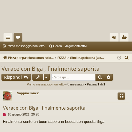
oll
or
og
sc
Primo messaggio non letto
Cerca
Argomenti attivi
eg
u
in
riv
C
Pizza per passione enon solo...
PIZZA
Simil-napoletana (a cura di Erminio78)
a
m
iti
e
Verace con Biga , finalmente saporita
r
m
Cerca
Ricerca av
Rispondi
c
en
a
Primo messaggio non letto
• 8 messaggi • Pagina
1
di
1
ti
Nappinerone2
R
Verace con Biga , finalmente saporita
ap
M
18 giugno 2021, 20:28
idi
e
Finalmente sento un buon sapore in bocca con questa Biga.
s
s
a