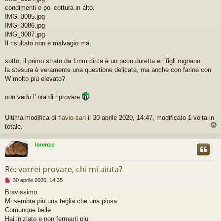
condimenti e poi cottura in alto.
IMG_3085.jpg
IMG_3086.jpg
IMG_3087.jpg
Il risultato non è malvagio ma:
sotto, il primo strato da 1mm circa è un poco duretta e i figli rognano
la stesura è veramente una questione delicata, ma anche con farine con
W molto più elevato?
non vedo l' ora di riprovare
Ultima modifica di
flavio-san
il 30 aprile 2020, 14:47, modificato 1 volta in
totale.
lorenzo
Re: vorrei provare, chi mi aiuta?
M
30 aprile 2020, 14:35
e
Bravissimo
s
Mi sembra piu una teglia che una pinsa
s
a
Comunque belle
g
Hai iniziato e non fermarti piu