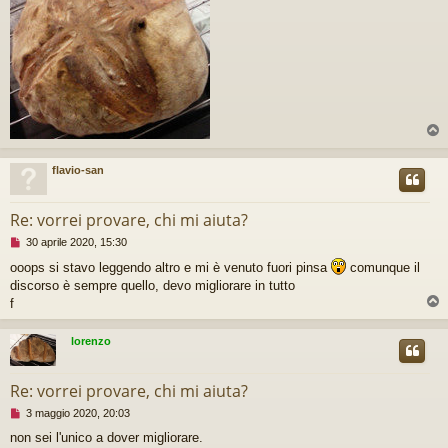
a
l
e
g
g
e
r
e
flavio-san
Re: vorrei provare, chi mi aiuta?
M
30 aprile 2020, 15:30
e
ooops si stavo leggendo altro e mi è venuto fuori pinsa
comunque il
s
discorso è sempre quello, devo migliorare in tutto
s
a
f
g
g
lorenzo
i
o
d
Re: vorrei provare, chi mi aiuta?
a
l
M
3 maggio 2020, 20:03
e
e
g
non sei l'unico a dover migliorare.
s