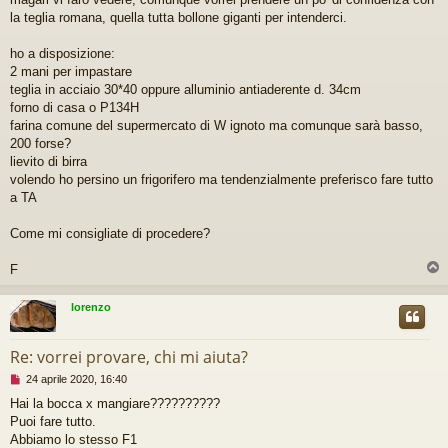
g
la teglia romana, quella tutta bollone giganti per intenderci.
g
i
ho a disposizione:
o
2 mani per impastare
d
a
teglia in acciaio 30*40 oppure alluminio antiaderente d. 34cm
l
forno di casa o P134H
e
farina comune del supermercato di W ignoto ma comunque sarà basso,
g
200 forse?
g
lievito di birra
e
r
volendo ho persino un frigorifero ma tendenzialmente preferisco fare tutto
e
a TA
Come mi consigliate di procedere?
F
lorenzo
Re: vorrei provare, chi mi aiuta?
M
24 aprile 2020, 16:40
e
Hai la bocca x mangiare??????????
s
Puoi fare tutto.
s
a
Abbiamo lo stesso F1