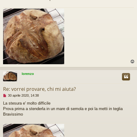
g
i
o
d
a
l
e
g
g
e
r
e
lorenzo
Re: vorrei provare, chi mi aiuta?
M
30 aprile 2020, 14:38
e
La stesura e' molto difficile
s
Prova prima a stenderla in un mare di semola e poi la metti in teglia
s
a
Bravissimo
g
g
i
o
d