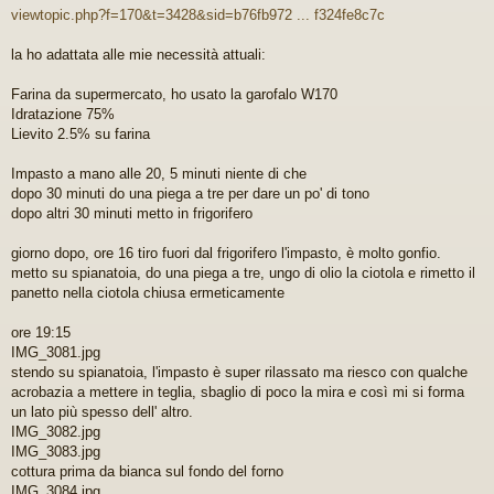
i
viewtopic.php?f=170&t=3428&sid=b76fb972 ... f324fe8c7c
o
d
a
la ho adattata alle mie necessità attuali:
l
e
Farina da supermercato, ho usato la garofalo W170
g
Idratazione 75%
g
Lievito 2.5% su farina
e
r
e
Impasto a mano alle 20, 5 minuti niente di che
dopo 30 minuti do una piega a tre per dare un po' di tono
dopo altri 30 minuti metto in frigorifero
giorno dopo, ore 16 tiro fuori dal frigorifero l'impasto, è molto gonfio.
metto su spianatoia, do una piega a tre, ungo di olio la ciotola e rimetto il
panetto nella ciotola chiusa ermeticamente
ore 19:15
IMG_3081.jpg
stendo su spianatoia, l'impasto è super rilassato ma riesco con qualche
acrobazia a mettere in teglia, sbaglio di poco la mira e così mi si forma
un lato più spesso dell' altro.
IMG_3082.jpg
IMG_3083.jpg
cottura prima da bianca sul fondo del forno
IMG_3084.jpg