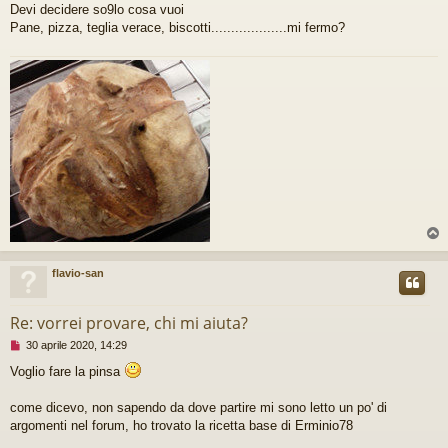
g
Devi decidere so9lo cosa vuoi
g
Pane, pizza, teglia verace, biscotti...................mi fermo?
i
o
d
a
l
e
g
g
e
r
e
flavio-san
Re: vorrei provare, chi mi aiuta?
M
30 aprile 2020, 14:29
e
Voglio fare la pinsa
s
s
a
come dicevo, non sapendo da dove partire mi sono letto un po' di
g
argomenti nel forum, ho trovato la ricetta base di Erminio78
g