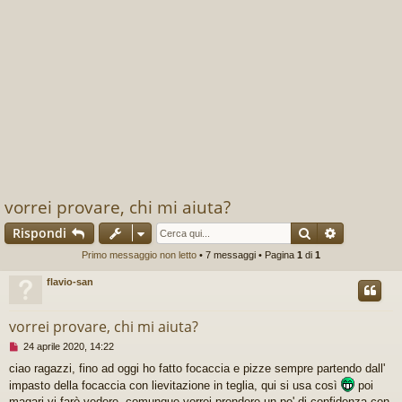
vorrei provare, chi mi aiuta?
Cerca
Ricerca av
Rispondi
Primo messaggio non letto
• 7 messaggi • Pagina
1
di
1
flavio-san
vorrei provare, chi mi aiuta?
M
24 aprile 2020, 14:22
e
ciao ragazzi, fino ad oggi ho fatto focaccia e pizze sempre partendo dall'
s
impasto della focaccia con lievitazione in teglia, qui si usa così
poi
s
a
magari vi farò vedere, comunque vorrei prendere un po' di confidenza con