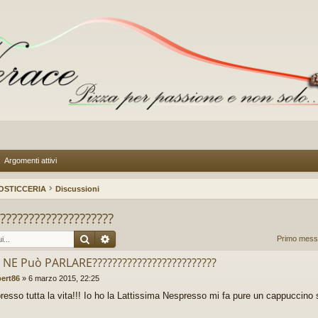
Argomenti attivi
OSTICCERIA
Discussioni
??????????????????
Cerca
Ricerca avanzata
Primo messa
E NE Può PARLARE?????????????????????????
bert86
»
6 marzo 2015, 22:25
resso tutta la vita!!! Io ho la Lattissima Nespresso mi fa pure un cappuccino 