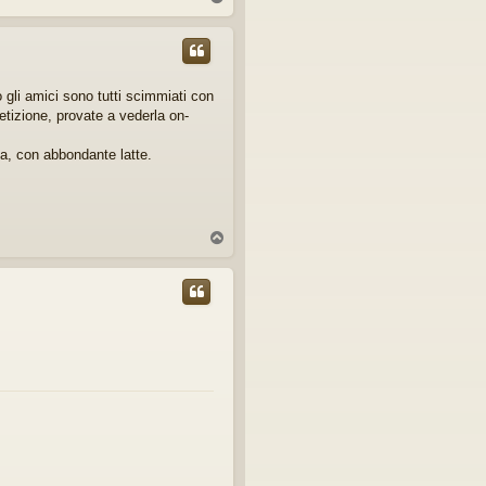
o
p
 gli amici sono tutti scimmiati con
petizione, provate a vederla on-
ia, con abbondante latte.
T
o
p