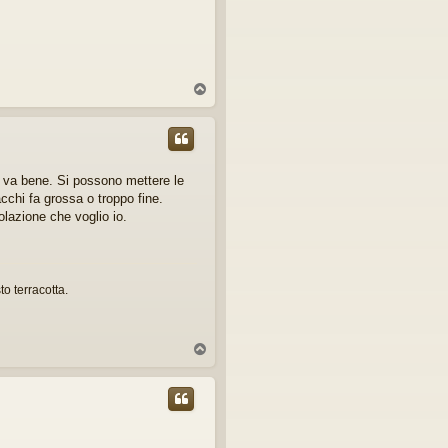
T
o
p
 va bene. Si possono mettere le
chi fa grossa o troppo fine.
lazione che voglio io.
o terracotta.
T
o
p