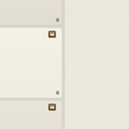
T
o
p
T
o
p