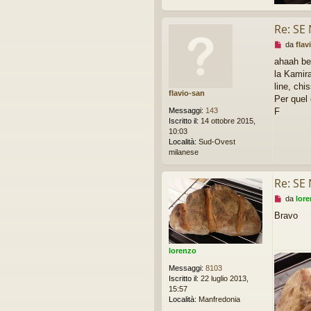
e
Re: SE
M
da
flav
e
ahaah bel
s
la Kamira
s
a
line, chi
flavio-san
g
Per quel 
g
Messaggi:
143
F
i
Iscritto il:
14 ottobre 2015,
o
10:03
d
Località:
Sud-Ovest
a
milanese
l
e
g
Re: SE
g
M
da
lor
e
e
r
Bravo
s
e
s
a
g
lorenzo
g
Messaggi:
8103
i
Iscritto il:
22 luglio 2013,
o
15:57
d
Località:
Manfredonia
a