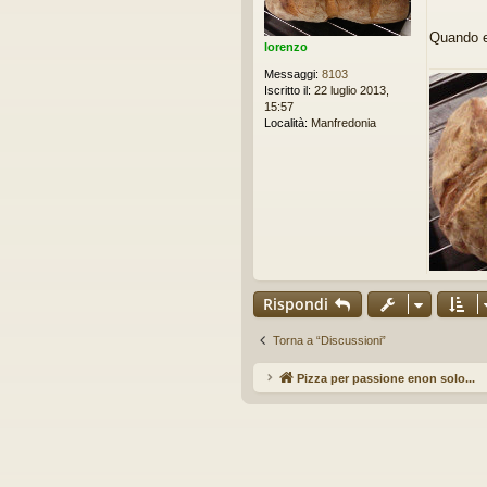
s
a
Quando e
g
lorenzo
g
Messaggi:
8103
i
Iscritto il:
22 luglio 2013,
o
15:57
d
Località:
Manfredonia
a
l
e
g
g
e
r
e
Rispondi
Torna a “Discussioni”
Pizza per passione enon solo...
Ar