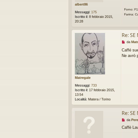
a
albert86
idi
g
Forno: F
g
Messaggi:
175
Farina: C
i
Iscritto il:
8 febbraio 2015,
o
20:28
d
a
l
Re: SE
e
M
da
Mat
g
e
g
Caffé su
s
e
Ne avrò p
s
r
a
e
g
g
i
Matregale
o
d
Messaggi:
733
a
Iscritto il:
17 febbraio 2015,
l
13:54
e
Località:
Matera / Torino
g
g
e
Re: SE
r
M
da
Per
e
e
Caffè Lav
s
s
a