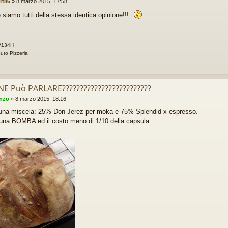
rt86
»
8 marzo 2015, 17:58
siamo tutti della stessa identica opinione!!!
 P134H
uto Pizzeria
 NE Può PARLARE?????????????????????????
enzo
»
8 marzo 2015, 18:16
 una miscela: 25% Don Jerez per moka e 75% Splendid x espresso.
una BOMBA ed il costo meno di 1/10 della capsula