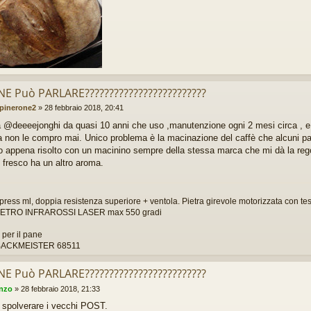
 NE Può PARLARE?????????????????????????
pinerone2
»
28 febbraio 2018, 20:41
a @deeeejonghi da quasi 10 anni che uso ,manutenzione ogni 2 mesi circa , e
 non le compro mai. Unico problema è la macinazione del caffè che alcuni pac
o appena risolto con un macinino sempre della stessa marca che mi dà la rego
 fresco ha un altro aroma.
press ml, doppia resistenza superiore + ventola. Pietra girevole motorizzata con test
TRO INFRAROSSI LASER max 550 gradi
per il pane
ACKMEISTER 68511
 NE Può PARLARE?????????????????????????
enzo
»
28 febbraio 2018, 21:33
o spolverare i vecchi POST.