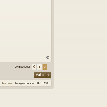
T
o
p
1
Precedente
2
20 messaggi
Vai a
ella cookie
Tutti gli orari sono
UTC+02:00