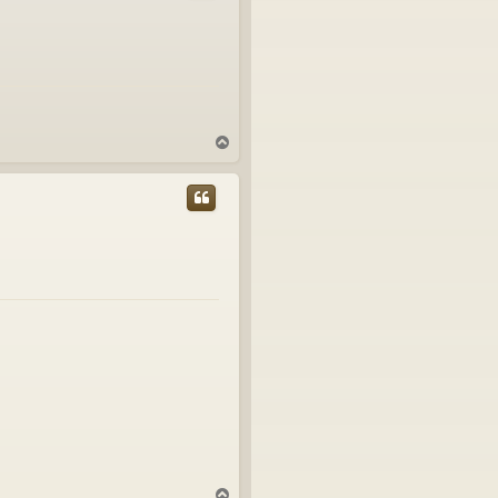
T
o
p
T