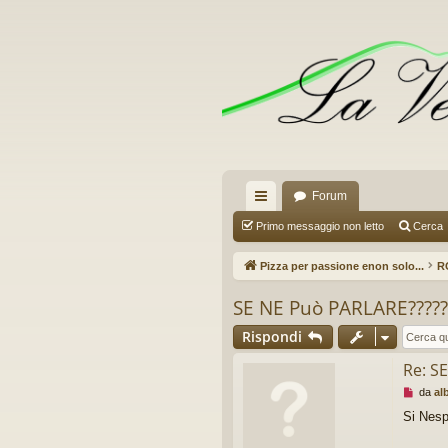
Forum
oll
Primo messaggio non letto
Cerca
eg
Pizza per passione enon solo...
R
a
SE NE Può PARLARE???????
m
Rispondi
en
Re: S
ti
M
da
al
R
e
Si Nesp
s
ap
s