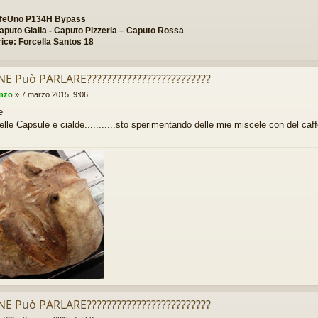
ffeUno P134H Bypass
aputo Gialla - Caputo Pizzeria – Caputo Rossa
ice: Forcella Santos 18
 NE Può PARLARE?????????????????????????
enzo
»
7 marzo 2015, 9:06
e
lle Capsule e cialde...........sto sperimentando delle mie miscele con del caff
 NE Può PARLARE?????????????????????????