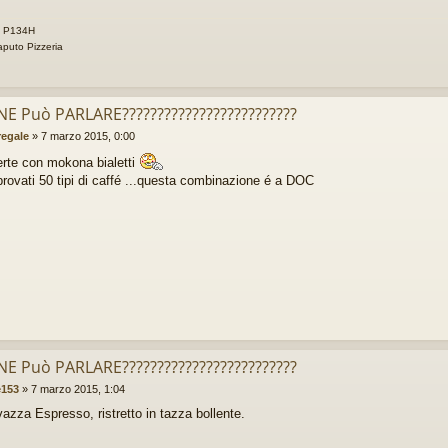
1 P134H
aputo Pizzeria
 NE Può PARLARE?????????????????????????
regale
»
7 marzo 2015, 0:00
erte con mokona bialetti
rovati 50 tipi di caffé ...questa combinazione é a DOC
 NE Può PARLARE?????????????????????????
e153
»
7 marzo 2015, 1:04
azza Espresso, ristretto in tazza bollente.