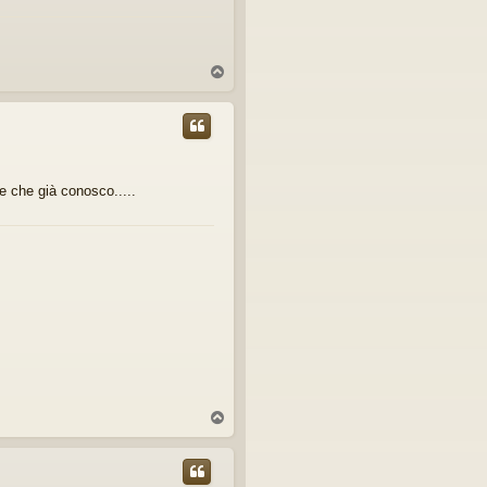
T
o
p
e che già conosco.....
T
o
p