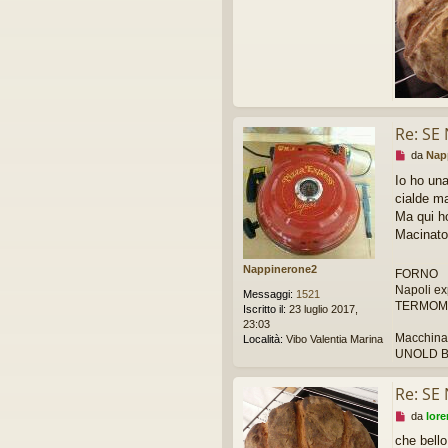
l
e
g
g
e
r
e
Re: SE
M
da
Nap
e
Io ho un
s
cialde ma
s
a
Ma qui h
g
Macinato
g
i
Nappinerone2
FORNO
o
Napoli ex
d
Messaggi:
1521
a
TERMOME
Iscritto il:
23 luglio 2017,
l
23:03
e
Macchina 
Località:
Vibo Valentia Marina
g
UNOLD B
g
e
Re: SE
r
e
M
da
lor
e
che bell
s