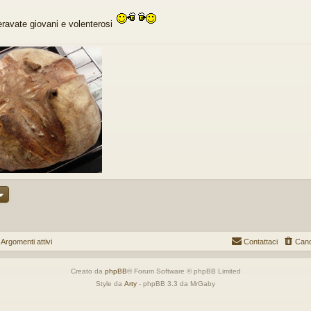
ravate giovani e volenterosi
gomenti attivi
Contattaci
Canc
Creato da
phpBB
® Forum Software © phpBB Limited
Style da
Arty
- phpBB 3.3 da MrGaby