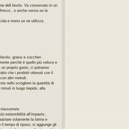
ne dell lievito. Va conservato in un
o fresco , o anche senza se la
acida e meno se ne utilizza.
lievito, grassi e zuccheri.
emente perchè é quello più veloce e
 un proprio gusto, ci potranno
tto che i prodotti ottenuti con il
con altri metodi.
te nello sciogliere la quantità di
minuti in luogo tiepido, alla
 riassumere.
iù estensibilità all’impasto ,
pastare solamente la farina e
 il tempo di riposo, si aggiunge gli