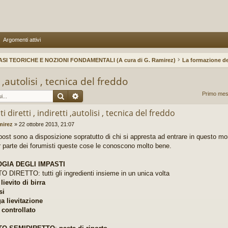
Argomenti attivi
ASI TEORICHE E NOZIONI FONDAMENTALI (A cura di G. Ramirez)
La formazione de
i ,autolisi , tecnica del freddo
Cerca
Ricerca avanzata
Primo mes
i diretti , indiretti ,autolisi , tecnica del freddo
mirez
»
22 ottobre 2013, 21:07
post sono a disposizione sopratutto di chi si appresta ad entrare in questo mon
 parte dei forumisti queste cose le conoscono molto bene.
OGIA DEGLI IMPASTI
 DIRETTO: tutti gli ingredienti insieme in un unica volta
 lievito di birra
si
ga lievitazione
o controllato