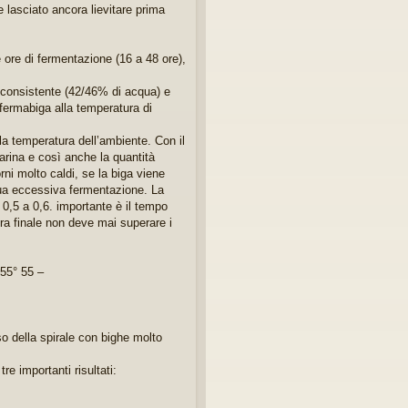
 e lasciato ancora lievitare prima
 ore di fermentazione (16 a 48 ore),
o consistente (42/46% di acqua) e
fermabiga alla temperatura di
a temperatura dell’ambiente. Con il
farina e così anche la quantità
ni molto caldi, se la biga viene
 sua eccessiva fermentazione. La
i 0,5 a 0,6. importante è il tempo
a finale non deve mai superare i
 55° 55 –
so della spirale con bighe molto
re importanti risultati: