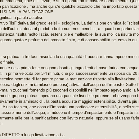
nti rimanenti, sale e il lievito, e si fa ripartire ad impastare normalmente. Qu
la panificazione , ma anche qui c’è qualche pizzaiolo che ha importato questa t
LISI NELLA PANIFICAZIONE
nifica la parola autolisi:
ntivo “lisi” deriva dal greco lesisi = sciogliere. La definizione chimica è: “sci
zo dell’autolisi dona al prodotto finito numerosi benefici, a riguardo in particolar
istenza risulta molto liscia, estensibile e malleabile, la sua mollica risulta mo
guardo gusto e profumo del prodotto finito, e di conservabilità nel caso in cui
.
si si pratica in tre fasi:miscelando una quantità di acqua e farina ,riposo minuti
o finale.
ente nella prima fase vengono dosati gli ingredienti di base farina con acq
ti in prima velocità per 3-4 minuti, che poi successivamente un riposo dai 20 
tecnica permette di far partire prima la maturazione rispetto alla lievitazione,
d opera degli enzimi (amilasi e proteasi) attivati dall’acqua dell’impasto. Sotto 
forma in zuccheri fornendo più zuccheri disponibili nell’impasto agevolando la
mi del gruppo proteasi operano una parziale lisi delle proteine , che vengono t
ivamente in aminoacidi , la pasta acquista maggior estensibilità, diventa più 
si è una tecnica, che dona all’impasto una particolare estensibilità, e nello stes
i assorbimento dell’acqua, si riducono il tempo d’impastamento e l’impasto risu
armente utile per la panificazione con lievito naturale, oppure se si usano fari
ti.
 DIRETTO a lunga lievitazione a t.a.