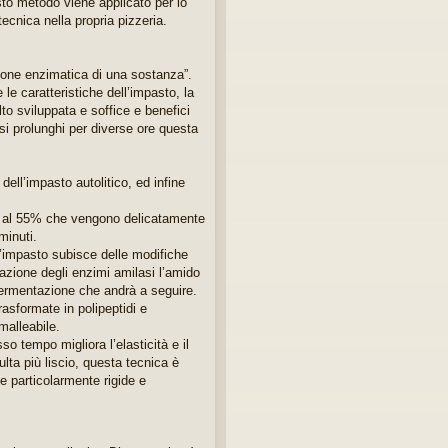
esto metodo viene applicato per lo
ecnica nella propria pizzeria.
ssione enzimatica di una sostanza”.
e le caratteristiche dell’impasto, la
lto sviluppata e soffice e benefici
 si prolunghi per diverse ore questa
 dell’impasto autolitico, ed infine
ua al 55% che vengono delicatamente
minuti.
 l’impasto subisce delle modifiche
l’azione degli enzimi amilasi l’amido
 fermentazione che andrà a seguire.
rasformate in polipeptidi e
malleabile.
so tempo migliora l’elasticità e il
lta più liscio, questa tecnica è
ne particolarmente rigide e