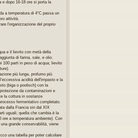
a e dopo 16-18 ore si porta la
da a temperatura di 4°C passa un
ro attività.
rare l'organizzazione del proprio
ua e il lievito con metà della
giunta di farina, sale, e olio.
i 100 parti in peso di acqua; lievito
ture).
rvazione più lunga, profumo più
l’eccessiva acidità dell'impasto e la
asto (biga o poolisch) con la
a protezione da contaminazioni e
e la cottura in sostanze
l processo fermentativo completato.
ata dalla Francia sin dal XIX
rti uguali; quella che cambia è la
20 ore a temperatura ambiente). Con
 una grande conservabilità, viene
Ecco una tabella per poter calcolare