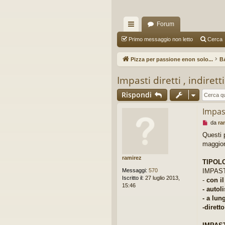
Forum
oll
Primo messaggio non letto
Cerca
eg
Pizza per passione enon solo...
B
a
Impasti diretti , indirett
m
Rispondi
en
Impast
ti
M
da
ra
R
e
Questi 
s
maggior
ap
s
a
ramirez
idi
g
TIPOL
g
Messaggi:
570
IMPASTO
i
Iscritto il:
27 luglio 2013,
-
con il
o
15:46
- autoli
d
a
- a lun
l
-dirett
e
g