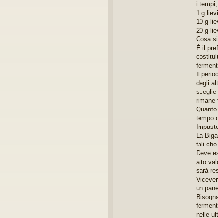
i tempi
1 g liev
10 g lie
20 g lie
Cosa si
È il pr
costitui
ferment
Il peri
degli al
sceglie
rimane f
Quanto 
tempo d
Impast
La Biga
tali che
Deve ess
alto va
sarà res
Vicever
un pane
Bisogna
ferment
nelle ul