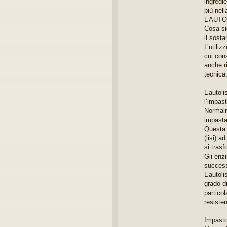
ingredie
più nel
L’AUTO
Cosa sig
il sosta
L’utiliz
cui cons
anche ri
tecnica
L’autoli
l’impast
Normalm
impasta
Questa 
(lisi) a
si tras
Gli enzi
success
L’autoli
grado d
particol
resisten
Impasto