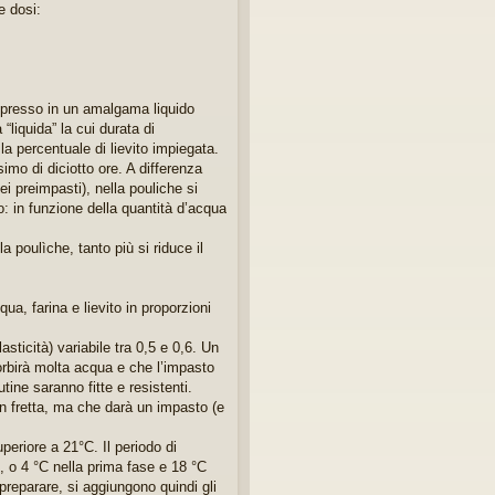
e dosi:
ompresso in un amalgama liquido
“liquida” la cui durata di
a percentuale di lievito impiegata.
mo di diciotto ore. A differenza
 nei preimpasti), nella pouliche si
o: in funzione della quantità d’acqua
 poulìche, tanto più si riduce il
a, farina e lievito in proporzioni
sticità) variabile tra 0,5 e 0,6. Un
sorbirà molta acqua e che l’impasto
tine saranno fitte e resistenti.
n fretta, ma che darà un impasto (e
eriore a 21°C. Il periodo di
, o 4 °C nella prima fase e 18 °C
preparare, si aggiungono quindi gli