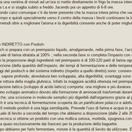
da una ventina di minuti ad un’ora si mette direttamente in frigo la massa inter
t.a e si staglia subito a freddo ,facendo poi un appretto di 6-8 ore.
ondo caso comunque c’è da tener presente che la massa intera prima che va
empo e quindi specialmente verso il centro della massa i lieviti continuano la lo
etodi oltre a migliorare l'aroma e la digeribiltà consente anche di poter miglio
o INDIRETTO con Poolish:
isch si prepara con un preimpasto liquido, amalgamando, nella prima fase, l’acq
ale di farina idratata al 100% ; nella seconda fase si completa l'impasto con ag
 la proporzione degli ingredienti nel preimpasto è di 100-120 parti di farina ogn
rzione (della quantità dell’impasto, dei tempi di fermentazione e delle tempera
gi del poolisch e del sistema indiretto (rispetto a quello diretto) sono: conse
 sapore profondo, alveolatura ben sviluppata, alta digeribilità; svantaggi sono 
e rottura della maglia glutinica. Infatti la maggiore acidità ottenuta nel preimp
azione lattica (sviluppo di acido lattico) comporta: una migliore e più duratur
uno sviluppo aromatico dovuto alla formazione di aminoacidi trasformati durant
che; una scissione in molecole semplici più digeribili dall'organismo grazie a
ish è una tecnica di fermentazione scoperta da un panificatore polacco e adott
 Il metodo poolish è una biga semiliquida. Prevede l’uso di farina e acqua in pa
uale di lievito a seconda del tempo che abbiamo a disposizione (dalle 2 alle 
tecnica si ottiene un prodotto con una mollica setosa, morbida, spugnosa con
ata quasi esclusivamente dai francesi per la produzione della baguette.
po abbiamo per farlo fermentare, minore è la quantità di lievito da utilizzare. 