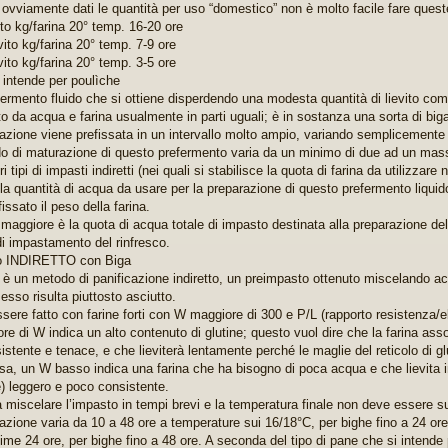
, ovviamente dati le quantità per uso “domestico” non è molto facile fare quest
ito kg/farina 20° temp. 16-20 ore
vito kg/farina 20° temp. 7-9 ore
vito kg/farina 20° temp. 3-5 ore
 intende per poulìche
efermento fluido che si ottiene disperdendo una modesta quantità di lievito c
to da acqua e farina usualmente in parti uguali; è in sostanza una sorta di biga 
azione viene prefissata in un intervallo molto ampio, variando semplicemente l
odo di maturazione di questo prefermento varia da un minimo di due ad un massi
tri tipi di impasti indiretti (nei quali si stabilisce la quota di farina da utilizzare
 la quantità di acqua da usare per la preparazione di questo prefermento liquid
issato il peso della farina.
maggiore è la quota di acqua totale di impasto destinata alla preparazione della
i impastamento del rinfresco.
o INDIRETTO con Biga
 è un metodo di panificazione indiretto, un preimpasto ottenuto miscelando acqu
 esso risulta piuttosto asciutto.
ere fatto con farine forti con W maggiore di 300 e P/L (rapporto resistenza/ela
lore di W indica un alto contenuto di glutine; questo vuol dire che la farina as
istente e tenace, e che lieviterà lentamente perché le maglie del reticolo di glu
sa, un W basso indica una farina che ha bisogno di poca acqua e che lievita i
) leggero e poco consistente.
 miscelare l’impasto in tempi brevi e la temperatura finale non deve essere sup
azione varia da 10 a 48 ore a temperature sui 16/18°C, per bighe fino a 24 ore
time 24 ore, per bighe fino a 48 ore. A seconda del tipo di pane che si intende 