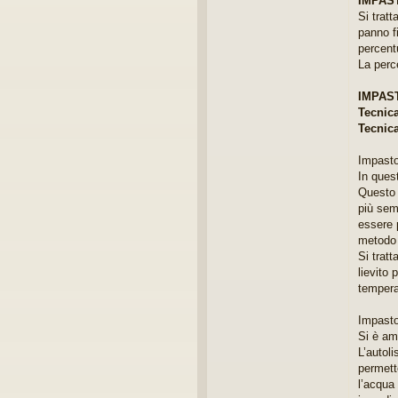
IMPAS
g
Si tratt
e
r
panno fi
e
percent
La perce
IMPASTO
Tecnica
Tecnica
Impasto
In quest
Questo 
più sem
essere p
metodo 
Si tratt
lievito 
tempera
Impasto
Si è am
L’autoli
permett
l’acqua 