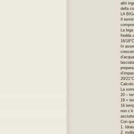
altri in
della co
LA BIG
Il term
composto
La biga
fredda 
16/18°C
In asse
crescere
d’acqua
lasciat
preparaz
d’impas
20/21°C
Calcolo
La somm
20 – te
19 = te
16 temp
non c’è
asciutte
Con ques
1. Idra
2. molti