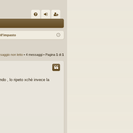
C
FA
og
sc
Q
in
riv
ll'impasto
iti
saggio non letto
• 4 messaggi • Pagina
1
di
1
do , lo ripeto xchè invece la