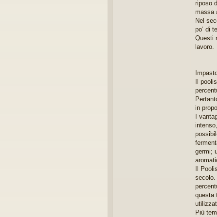
riposo 
massa a 
Nel sec
po’ di t
Questi m
lavoro.
Impast
Il pool
percentu
Pertanto
in propo
I vantag
intenso,
possibil
ferment
germi; 
aromati
Il Pool
secolo.
percent
questa 
utilizz
Più tem