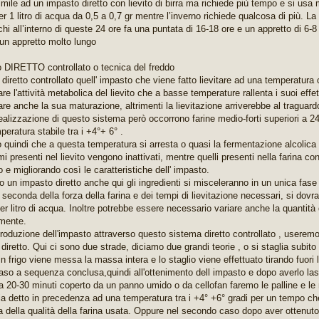
imile ad un impasto diretto con lievito di birra ma richiede più tempo e si usa 
r 1 litro di acqua da 0,5 a 0,7 gr mentre l’inverno richiede qualcosa di più. La 
chi all’interno di queste 24 ore fa una puntata di 16-18 ore e un appretto di 6-8
 un appretto molto lungo
 DIRETTO controllato o tecnica del freddo
o diretto controllato quell' impasto che viene fatto lievitare ad una temperatur
re l'attività metabolica del lievito che a basse temperature rallenta i suoi effe
are anche la sua maturazione, altrimenti la lievitazione arriverebbe al traguar
realizzazione di questo sistema però occorrono farine medio-forti superiori a 2
eratura stabile tra i +4°+ 6° .
 quindi che a questa temperatura si arresta o quasi la fermentazione alcolica
mi presenti nel lievito vengono inattivati, mentre quelli presenti nella farina c
 e migliorando così le caratteristiche dell' impasto.
 un impasto diretto anche qui gli ingredienti si misceleranno in un unica fase 
a seconda della forza della farina e dei tempi di lievitazione necessari, si dov
 per litro di acqua. Inoltre potrebbe essere necessario variare anche la quantit
mente.
produzione dell'impasto attraverso questo sistema diretto controllato , userem
iretto. Qui ci sono due strade, diciamo due grandi teorie , o si staglia subito e
n frigo viene messa la massa intera e lo staglio viene effettuato tirando fuori 
aso a sequenza conclusa,quindi all'ottenimento dell impasto e dopo averlo lasc
ca 20-30 minuti coperto da un panno umido o da cellofan faremo le palline e le 
a detto in precedenza ad una temperatura tra i +4° +6° gradi per un tempo che
 della qualità della farina usata. Oppure nel secondo caso dopo aver ottenuto 