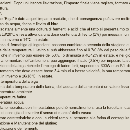
gredienti. Dopo un’ulteriore lievitazione, l’impasto finale viene tagliato, formato
ttura.
A
ine “Biga” è dato a quell’impasto asciutto, che di conseguenza può avere molte
 da acqua, farina e lievito di birra.
 sostanzialmente una coltura di fermenti e acidi che al tatto si presenta molt
a 18/20°C e resa attiva da una dose contenuta di lievito (1%) poi messa in un 
. in inverno e 14°C. in estate.
nza di fermabiga gli ingredienti possono cambiare a seconda della stagione e l
 della temperatura il lievito si può abbassare fino al 0.7/0.8% del peso della 
 che in inverno può essere del 50%., o diminuita a 40/42% in estate, e nei gior
a a fermentare nell’ambiente si può aggiungere il sale (0,5%) per impedire la
ione della biga richiede l’impiego di farine forti, superiore ai 300W e un P/L d
tamento che deve essere breve 3-4 minuti a bassa velocità, la sua temperatur
.in inverno e 16/18°C. in estate.
 temperatura della biga
a della temperatura della farina, dell’acqua e dell’ambiente è un valore fisso
mperatura ambiente
mperatura farina
eratura acqua
 la temperatura con l’impastatrice perché normalmente si usa la forcella in ca
 si consiglia di invertire il”senso di marcia” della vasca.
te caratteristiche e con i suddetti tempi si permette alla farina di conseguire t
tazione e Manutenzione del glutine;
plicazione dei fermenti;