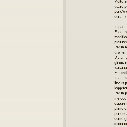
Molto s
usare pe
poi c’è 
corta e
Impasto
E' dett
modifica
prolung
Per la 
una temp
Diciamo
gli enzi
variando
Essendo
Infatti 
lievito
leggere
Per la 
metodo d
oppure i
primo c
per cir
come gi
seconda