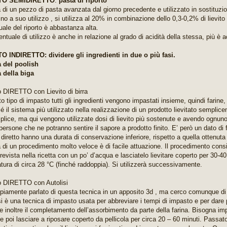
TO SEMIDIRETTO
:
pasta di riporto
a di un pezzo di pasta avanzata dal giorno precedente e utilizzato in sostituzio
no a suo utilizzo , si utilizza al 20% in combinazione dello 0,3-0,2% di lievit
uale del riporto è abbastanza alta.
ntuale di utilizzo è anche in relazione al grado di acidità della stessa, più è 
 INDIRETTO: dividere gli ingredienti in due o più fasi.
 del poolish
 della biga
 DIRETTO con Lievito di birra
o tipo di impasto tutti gli ingredienti vengono impastati insieme, quindi farine, 
é il sistema più utilizzato nella realizzazione di un prodotto lievitato semplic
plice, ma qui vengono utilizzate dosi di lievito più sostenute e avendo ognuno
ersone che ne potranno sentire il sapore a prodotto finito. E’ però un dato di fa
diretto hanno una durata di conservazione inferiore, rispetto a quella ottenuta 
a di un procedimento molto veloce è di facile attuazione. Il procedimento consis
prevista nella ricetta con un po’ d’acqua e lasciatelo lievitare coperto per 30-40 
tura di circa 28 °C (finché raddoppia). Si utilizzerà successivamente.
 DIRETTO con Autolisi
piamente parlato di questa tecnica in un apposito 3d , ma cerco comunque di
si è una tecnica di impasto usata per abbreviare i tempi di impasto e per dare p
e inoltre il completamento dell’assorbimento da parte della farina. Bisogna im
e poi lasciare a riposare coperto da pellicola per circa 20 – 60 minuti. Passato