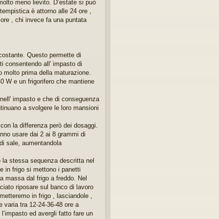
molto meno lievito. D’estate si può
tempistica è attorno alle 24 ore ,
 ore , chi invece fa una puntata
a costante. Questo permette di
tti consentendo all' impasto di
do molto prima della maturazione.
40 W e un frigorifero che mantiene
 nell' impasto e che di conseguenza
ontinuano a svolgere le loro mansioni
con la differenza però dei dosaggi.
ranno usare dai 2 ai 8 grammi di
à di sale, aumentandola
o la stessa sequenza descritta nel
 in frigo si mettono i panetti
la massa dal frigo a freddo. Nel
iato riposare sul banco di lavoro
metteremo in frigo , lasciandole ,
 varia tra 12-24-36-48 ore a
l’impasto ed avergli fatto fare un