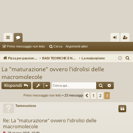
oll
or
og
sc
Primo messaggio non letto
Cerca
Argomenti attivi
eg
u
in
riv
C
Pizza per passione enon solo...
BASI TEORICHE E NOZIONI FONDAMENTALI (A cura di G. Ramirez)
La maturazione
a
m
iti
e
La "maturazione" ovvero l'idrolisi delle
r
m
macromolecole
c
en
Cerca
Ricerca av
a
Rispondi
ti
1
2
Precedente
3
Primo messaggio non letto
• 23 messaggi
R
Tantocurioso
ap
idi
Re: La "maturazione" ovvero l'idrolisi delle
macromolecole
M
23 giugno 2015, 10:39