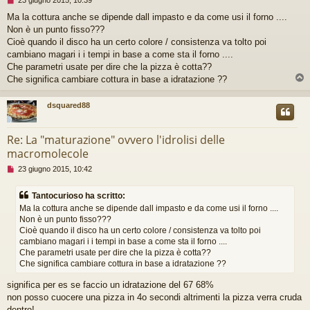
e
Ma la cottura anche se dipende dall impasto e da come usi il forno ....
s
Non è un punto fisso???
s
a
Cioè quando il disco ha un certo colore / consistenza va tolto poi
g
cambiano magari i i tempi in base a come sta il forno ....
g
Che parametri usate per dire che la pizza è cotta??
i
Che significa cambiare cottura in base a idratazione ??
o
d
a
dsquared88
l
e
g
Re: La "maturazione" ovvero l'idrolisi delle
g
macromolecole
e
r
M
23 giugno 2015, 10:42
e
e
s
Tantocurioso ha scritto:
s
Ma la cottura anche se dipende dall impasto e da come usi il forno ....
a
Non è un punto fisso???
g
Cioè quando il disco ha un certo colore / consistenza va tolto poi
g
i
cambiano magari i i tempi in base a come sta il forno ....
o
Che parametri usate per dire che la pizza è cotta??
d
Che significa cambiare cottura in base a idratazione ??
a
l
significa per es se faccio un idratazione del 67 68%
e
non posso cuocere una pizza in 4o secondi altrimenti la pizza verra cruda
g
dentro!