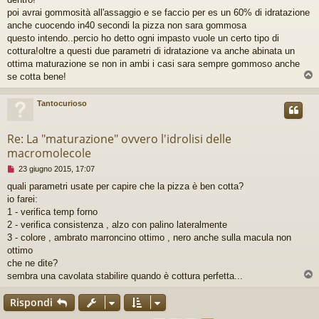
g
poi avrai gommosità all'assaggio e se faccio per es un 60% di idratazione
e
anche cuocendo in40 secondi la pizza non sara gommosa
r
e
questo intendo..percio ho detto ogni impasto vuole un certo tipo di
cottura!oltre a questi due parametri di idratazione va anche abinata un
ottima maturazione se non in ambi i casi sara sempre gommoso anche
se cotta bene!
Tantocurioso
Re: La "maturazione" ovvero l'idrolisi delle
macromolecole
M
23 giugno 2015, 17:07
e
quali parametri usate per capire che la pizza è ben cotta?
s
io farei:
s
a
1 - verifica temp forno
g
2 - verifica consistenza , alzo con palino lateralmente
g
3 - colore , ambrato marroncino ottimo , nero anche sulla macula non
i
ottimo
o
che ne dite?
d
a
sembra una cavolata stabilire quando è cottura perfetta...
l
e
Rispondi
g
g