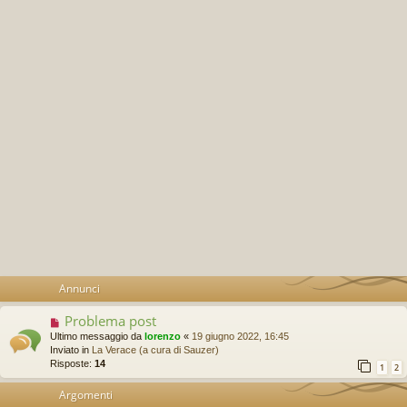
Annunci
Problema post
Ultimo messaggio da
lorenzo
«
19 giugno 2022, 16:45
Inviato in
La Verace (a cura di Sauzer)
Risposte:
14
1
2
Argomenti