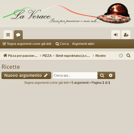
oll
or
og
sc
Segna argomenti come già letti
Cerca
Argomenti attivi
eg
u
in
riv
C
Pizza per passione enon solo...
PIZZA
Simil-napoletana (a cura di Erminio78)
Ricette
a
m
iti
e
Ricette
r
m
Cerca
Ricerca a
Nuovo argomento
c
en
a
Segna argomenti come già letti
• 5 argomenti • Pagina
1
di
1
ti
R
ap
idi