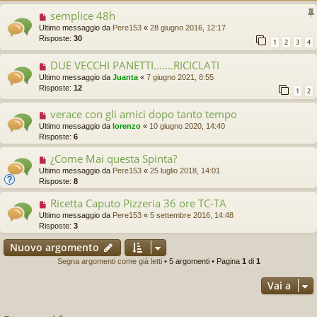
semplice 48h
Ultimo messaggio da
Pere153
«
28 giugno 2016, 12:17
Risposte:
30
1
2
3
4
DUE VECCHI PANETTI.......RICICLATI
Ultimo messaggio da
Juanta
«
7 giugno 2021, 8:55
Risposte:
12
1
2
verace con gli amici dopo tanto tempo
Ultimo messaggio da
lorenzo
«
10 giugno 2020, 14:40
Risposte:
6
¿Come Mai questa Spinta?
Ultimo messaggio da
Pere153
«
25 luglio 2018, 14:01
Risposte:
8
Ricetta Caputo Pizzeria 36 ore TC-TA
Ultimo messaggio da
Pere153
«
5 settembre 2016, 14:48
Risposte:
3
Nuovo argomento
Segna argomenti come già letti
• 5 argomenti • Pagina
1
di
1
Vai a