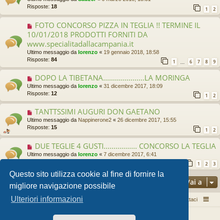
Risposte:
18
1
2
FOTO CONCORSO PIZZA IN TEGLIA !! TERMINE IL
10/01/2018 PRODOTTI FORNITI DA
www.specialitadallacampania.it
Ultimo messaggio da
lorenzo
«
19 gennaio 2018, 18:58
Risposte:
84
1
6
7
8
9
…
DOPO LA TIBETANA.....................LA MORINGA
Ultimo messaggio da
lorenzo
«
31 dicembre 2017, 18:09
Risposte:
12
1
2
TANTTSSIMI AUGURI DON GAETANO
Ultimo messaggio da
Nappinerone2
«
26 dicembre 2017, 15:55
Risposte:
15
1
2
DUE TEGLIE 4 GUSTI................. CONCORSO LA TEGLIA
Ultimo messaggio da
lorenzo
«
7 dicembre 2017, 6:41
Risposte:
24
1
2
3
Questo sito utilizza cookie al fine di fornire la
Vai a
migliore navigazione possibile
Ulteriori informazioni
Pizza per passione enon solo...
Argomenti attivi
Contattaci
Creato da
phpBB
® Forum Software © phpBB Limited