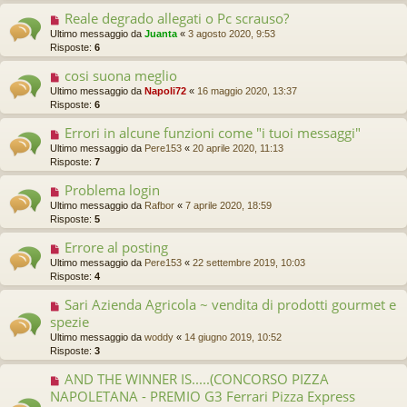
Reale degrado allegati o Pc scrauso?
Ultimo messaggio da
Juanta
«
3 agosto 2020, 9:53
Risposte:
6
cosi suona meglio
Ultimo messaggio da
Napoli72
«
16 maggio 2020, 13:37
Risposte:
6
Errori in alcune funzioni come "i tuoi messaggi"
Ultimo messaggio da
Pere153
«
20 aprile 2020, 11:13
Risposte:
7
Problema login
Ultimo messaggio da
Rafbor
«
7 aprile 2020, 18:59
Risposte:
5
Errore al posting
Ultimo messaggio da
Pere153
«
22 settembre 2019, 10:03
Risposte:
4
Sari Azienda Agricola ~ vendita di prodotti gourmet e
spezie
Ultimo messaggio da
woddy
«
14 giugno 2019, 10:52
Risposte:
3
AND THE WINNER IS.....(CONCORSO PIZZA
NAPOLETANA - PREMIO G3 Ferrari Pizza Express