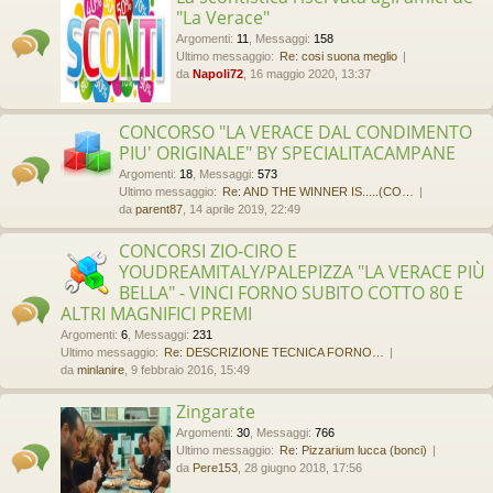
"La Verace"
Argomenti
:
11
,
Messaggi
:
158
Ultimo messaggio:
Re: cosi suona meglio
da
Napoli72
, 16 maggio 2020, 13:37
CONCORSO "LA VERACE DAL CONDIMENTO
PIU' ORIGINALE" BY SPECIALITACAMPANE
Argomenti
:
18
,
Messaggi
:
573
Ultimo messaggio:
Re: AND THE WINNER IS.....(CO…
da
parent87
, 14 aprile 2019, 22:49
CONCORSI ZIO-CIRO E
YOUDREAMITALY/PALEPIZZA "LA VERACE PIÙ
BELLA" - VINCI FORNO SUBITO COTTO 80 E
ALTRI MAGNIFICI PREMI
Argomenti
:
6
,
Messaggi
:
231
Ultimo messaggio:
Re: DESCRIZIONE TECNICA FORNO…
da
minlanire
, 9 febbraio 2016, 15:49
Zingarate
Argomenti
:
30
,
Messaggi
:
766
Ultimo messaggio:
Re: Pizzarium lucca (bonci)
da
Pere153
, 28 giugno 2018, 17:56