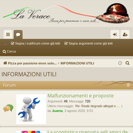
oll
or
og
sc
...
Segna i subforum come già letti
Segna argomenti come già letti
Cerca
eg
u
in
riv
a
m
iti
C
Pizza per passione enon solo...
INFORMAZIONI UTILI
e
m
INFORMAZIONI UTILI
r
en
c
Forum
ti
a
Malfunzionamenti e proposte
R
Argomenti
:
49
,
Messaggi
:
720
ap
Ultimo messaggio:
Re: Reale degrado allegati o …
da
Juanta
, 3 agosto 2020, 9:53
idi
La scontistica riservata agli amici de