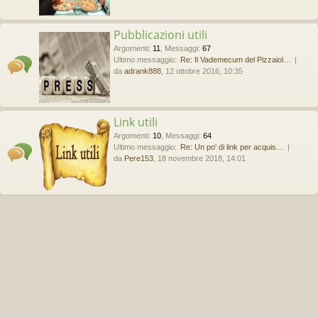
Pubblicazioni utili
Argomenti
:
11
,
Messaggi
:
67
Ultimo messaggio:
Re: Il Vademecum del Pizzaiol…
da
adrank888
, 12 ottobre 2016, 10:35
Link utili
Argomenti
:
10
,
Messaggi
:
64
Ultimo messaggio:
Re: Un po' di link per acquis…
da
Pere153
, 18 novembre 2018, 14:01