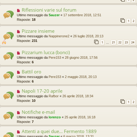
Riflessioni varie sul forum
Ultimo messaggio da
Sauzer
«
17 settembre 2018, 12:51
Risposte:
18
1
2
Pizzare insieme
Ultimo messaggio da
Nappinerone2
«
26 luglio 2018, 20:13
Risposte:
231
1
21
22
23
24
…
Pizzarium lucca (bonci)
Ultimo messaggio da
Pere153
«
28 giugno 2018, 17:56
Risposte:
6
Battil oro
Ultimo messaggio da
Pere153
«
2 maggio 2018, 20:13
Risposte:
6
Napoli 17-20 aprile
Ultimo messaggio da
Rafbor
«
26 aprile 2018, 18:34
Risposte:
10
1
2
Notifiche e-mail
Ultimo messaggio da
lorenzo
«
25 aprile 2018, 16:18
Risposte:
7
Attenti a quei due... Fermento 1889
Ultimo messaggio da
Sauzer
«
6 marzo 2018, 13:31