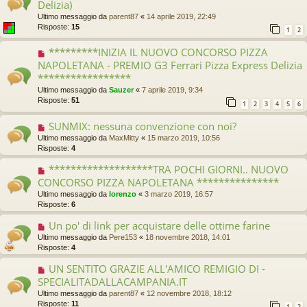
Delizia)
Ultimo messaggio da
parent87
«
14 aprile 2019, 22:49
Risposte:
15
1
2
*********INIZIA IL NUOVO CONCORSO PIZZA
NAPOLETANA - PREMIO G3 Ferrari Pizza Express Delizia
*****************
Ultimo messaggio da
Sauzer
«
7 aprile 2019, 9:34
Risposte:
51
1
2
3
4
5
6
SUNMIX: nessuna convenzione con noi?
Ultimo messaggio da
MaxMitty
«
15 marzo 2019, 10:56
Risposte:
4
*******************TRA POCHI GIORNI.. NUOVO
CONCORSO PIZZA NAPOLETANA ***************
Ultimo messaggio da
lorenzo
«
3 marzo 2019, 16:57
Risposte:
6
Un po' di link per acquistare delle ottime farine
Ultimo messaggio da
Pere153
«
18 novembre 2018, 14:01
Risposte:
4
UN SENTITO GRAZIE ALL'AMICO REMIGIO DI -
SPECIALITADALLACAMPANIA.IT
Ultimo messaggio da
parent87
«
12 novembre 2018, 18:12
Risposte:
11
1
2