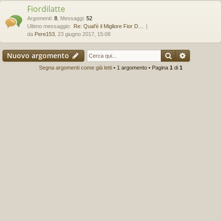
Fiordilatte
Argomenti
:
8
,
Messaggi
:
52
Ultimo messaggio:
Re: Qual'è il Migliore Fior D…
da
Pere153
, 23 giugno 2017, 15:08
Cerca
Ricerca a
Nuovo argomento
Segna argomenti come già letti
• 1 argomento • Pagina
1
di
1