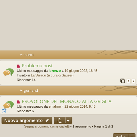
Annunci
Problema post
Ultimo messaggio da
lorenzo
«
19 giugno 2022, 16:45
Inviato in
La Verace (a cura di Sauzer)
Risposte:
14
1
2
Argomenti
PROVOLONE DEL MONACO ALLA GRIGLIA
Ultimo messaggio da
emalimo
«
22 giugno 2014, 9:46
Risposte:
6
Nuovo argomento
Segna argomenti come già letti
• 1 argomento • Pagina
1
di
1
Vai a