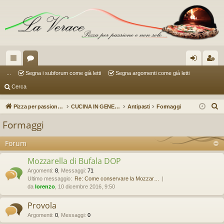
oll
or
og
sc
...
Segna i subforum come già letti
Segna argomenti come già letti
Cerca
eg
u
in
riv
a
m
iti
C
Pizza per passione enon solo...
CUCINA IN GENERE (a cura di Sauzer)
Antipasti
Formaggi
e
m
Formaggi
r
en
c
Forum
ti
a
Mozzarella di Bufala DOP
R
Argomenti
:
8
,
Messaggi
:
71
ap
Ultimo messaggio:
Re: Come conservare la Mozzar…
da
lorenzo
, 10 dicembre 2016, 9:50
idi
Provola
Argomenti
:
0
,
Messaggi
:
0