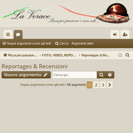
oll
or
og
sc
Segna argomenti come già letti
Cerca
Argomenti attivi
eg
u
in
riv
C
Pizza per passione enon solo...
FOTO, VIDEO, REPORTAGES E RECENSIONI (a cura di Pere153)
Reportages & Recensioni
a
m
iti
e
Reportages & Recensioni
r
m
Cerca
Ricerca a
Nuovo argomento
c
en
a
2
3
1
Prossimo
Segna argomenti come già letti
• 58 argomenti
ti
R
ap
idi