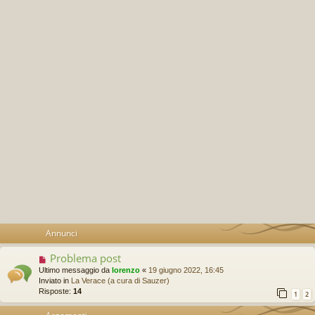
Annunci
Problema post
Ultimo messaggio da
lorenzo
«
19 giugno 2022, 16:45
Inviato in
La Verace (a cura di Sauzer)
Risposte:
14
1
2