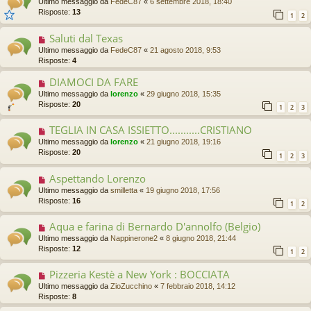
Ultimo messaggio da
FedeC87
«
6 settembre 2018, 18:40
Risposte:
13
1
2
Saluti dal Texas
Ultimo messaggio da
FedeC87
«
21 agosto 2018, 9:53
Risposte:
4
DIAMOCI DA FARE
Ultimo messaggio da
lorenzo
«
29 giugno 2018, 15:35
Risposte:
20
1
2
3
TEGLIA IN CASA ISSIETTO...........CRISTIANO
Ultimo messaggio da
lorenzo
«
21 giugno 2018, 19:16
Risposte:
20
1
2
3
Aspettando Lorenzo
Ultimo messaggio da
smilletta
«
19 giugno 2018, 17:56
Risposte:
16
1
2
Aqua e farina di Bernardo D'annolfo (Belgio)
Ultimo messaggio da
Nappinerone2
«
8 giugno 2018, 21:44
Risposte:
12
1
2
Pizzeria Kestè a New York : BOCCIATA
Ultimo messaggio da
ZioZucchino
«
7 febbraio 2018, 14:12
Risposte:
8