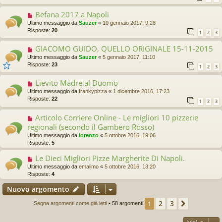
Befana 2017 a Napoli
Ultimo messaggio da
Sauzer
«
10 gennaio 2017, 9:28
Risposte:
20
1
2
3
GIACOMO GUIDO, QUELLO ORIGINALE 15-11-2015
Ultimo messaggio da
Sauzer
«
5 gennaio 2017, 11:10
Risposte:
23
1
2
3
Lievito Madre al Duomo
Ultimo messaggio da
frankypizza
«
1 dicembre 2016, 17:23
Risposte:
22
1
2
3
Articolo Corriere Online - Le migliori 10 pizzerie
regionali (secondo il Gambero Rosso)
Ultimo messaggio da
lorenzo
«
5 ottobre 2016, 19:06
Risposte:
5
Le Dieci Migliori Pizze Margherite Di Napoli.
Ultimo messaggio da
emalimo
«
5 ottobre 2016, 13:20
Risposte:
4
Nuovo argomento
2
3
1
Prossimo
Segna argomenti come già letti
• 58 argomenti