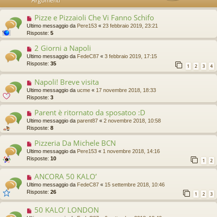
Argomenti
Pizze e Pizzaioli Che Vi Fanno Schifo
Ultimo messaggio da
Pere153
«
23 febbraio 2019, 23:21
Risposte:
5
2 Giorni a Napoli
Ultimo messaggio da
FedeC87
«
3 febbraio 2019, 17:15
Risposte:
35
1
2
3
4
Napoli! Breve visita
Ultimo messaggio da
ucme
«
17 novembre 2018, 18:33
Risposte:
3
Parent è ritornato da sposatoo :D
Ultimo messaggio da
parent87
«
2 novembre 2018, 10:58
Risposte:
8
Pizzeria Da Michele BCN
Ultimo messaggio da
Pere153
«
1 novembre 2018, 14:16
Risposte:
10
1
2
ANCORA 50 KALO’
Ultimo messaggio da
FedeC87
«
15 settembre 2018, 10:46
Risposte:
26
1
2
3
50 KALO’ LONDON