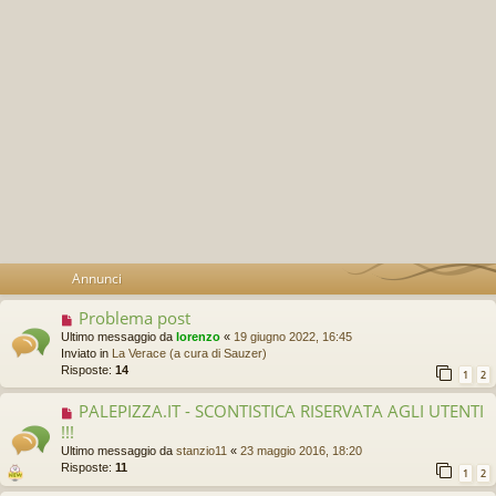
Annunci
Problema post
Ultimo messaggio da
lorenzo
«
19 giugno 2022, 16:45
Inviato in
La Verace (a cura di Sauzer)
Risposte:
14
1
2
PALEPIZZA.IT - SCONTISTICA RISERVATA AGLI UTENTI
!!!
Ultimo messaggio da
stanzio11
«
23 maggio 2016, 18:20
Risposte:
11
1
2