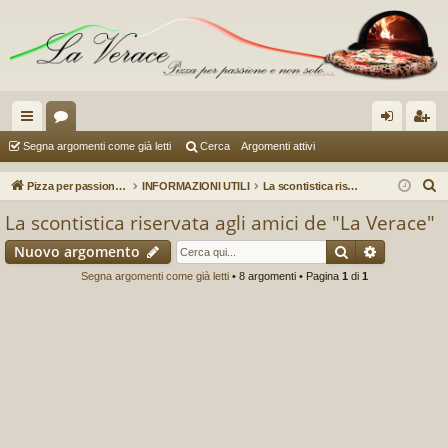
oll
or
og
sc
Segna argomenti come già letti
Cerca
Argomenti attivi
eg
u
in
riv
C
Pizza per passione enon solo...
INFORMAZIONI UTILI
La scontistica riservata agli amici de "La Verace"
a
m
iti
e
La scontistica riservata agli amici de "La Verace"
r
m
Cerca
Ricerca a
Nuovo argomento
c
en
a
Segna argomenti come già letti
• 8 argomenti • Pagina
1
di
1
ti
R
ap
idi