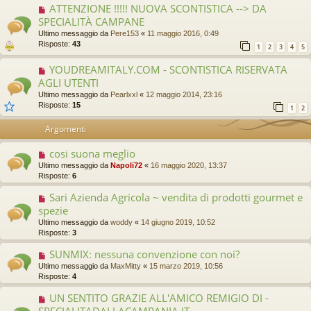
ATTENZIONE !!!!! NUOVA SCONTISTICA --> DA
SPECIALITÀ CAMPANE
Ultimo messaggio da
Pere153
«
11 maggio 2016, 0:49
Risposte:
43
1
2
3
4
5
YOUDREAMITALY.COM - SCONTISTICA RISERVATA
AGLI UTENTI
Ultimo messaggio da
Pearlxxl
«
12 maggio 2014, 23:16
Risposte:
15
1
2
Argomenti
cosi suona meglio
Ultimo messaggio da
Napoli72
«
16 maggio 2020, 13:37
Risposte:
6
Sari Azienda Agricola ~ vendita di prodotti gourmet e
spezie
Ultimo messaggio da
woddy
«
14 giugno 2019, 10:52
Risposte:
3
SUNMIX: nessuna convenzione con noi?
Ultimo messaggio da
MaxMitty
«
15 marzo 2019, 10:56
Risposte:
4
UN SENTITO GRAZIE ALL'AMICO REMIGIO DI -