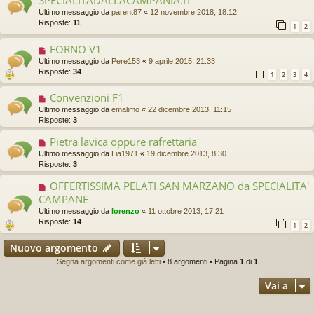
SPECIALITADALLACAMPANIA.IT
Ultimo messaggio da
parent87
«
12 novembre 2018, 18:12
Risposte:
11
1
2
FORNO V1
Ultimo messaggio da
Pere153
«
9 aprile 2015, 21:33
Risposte:
34
1
2
3
4
Convenzioni F1
Ultimo messaggio da
emalimo
«
22 dicembre 2013, 11:15
Risposte:
3
Pietra lavica oppure rafrettaria
Ultimo messaggio da
Lia1971
«
19 dicembre 2013, 8:30
Risposte:
3
OFFERTISSIMA PELATI SAN MARZANO da SPECIALITA'
CAMPANE
Ultimo messaggio da
lorenzo
«
11 ottobre 2013, 17:21
Risposte:
14
1
2
Nuovo argomento
Segna argomenti come già letti
• 8 argomenti • Pagina
1
di
1
Vai a