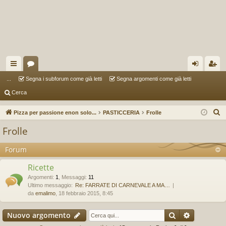
oll
or
og
sc
...
Segna i subforum come già letti
Segna argomenti come già letti
Cerca
eg
u
in
riv
a
m
iti
C
Pizza per passione enon solo...
PASTICCERIA
Frolle
e
m
Frolle
r
en
c
Forum
ti
a
Ricette
R
Argomenti
:
1
,
Messaggi
:
11
ap
Ultimo messaggio:
Re: FARRATE DI CARNEVALE A MA…
da
emalimo
, 18 febbraio 2015, 8:45
idi
Cerca
Ricerca a
Nuovo argomento