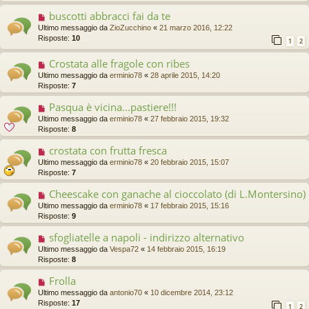
buscotti abbracci fai da te
Ultimo messaggio da
ZioZucchino
«
21 marzo 2016, 12:22
Risposte:
10
1
2
Crostata alle fragole con ribes
Ultimo messaggio da
erminio78
«
28 aprile 2015, 14:20
Risposte:
7
Pasqua è vicina...pastiere!!!
Ultimo messaggio da
erminio78
«
27 febbraio 2015, 19:32
Risposte:
8
crostata con frutta fresca
Ultimo messaggio da
erminio78
«
20 febbraio 2015, 15:07
Risposte:
7
Cheescake con ganache al cioccolato (di L.Montersino)
Ultimo messaggio da
erminio78
«
17 febbraio 2015, 15:16
Risposte:
9
sfogliatelle a napoli - indirizzo alternativo
Ultimo messaggio da
Vespa72
«
14 febbraio 2015, 16:19
Risposte:
8
Frolla
Ultimo messaggio da
antonio70
«
10 dicembre 2014, 23:12
Risposte:
17
1
2