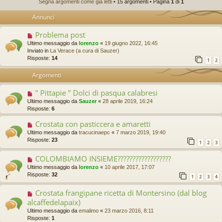
Segna argomenti come già letti
• 15 argomenti • Pagina
1
di
1
Annunci
Problema post
Ultimo messaggio da
lorenzo
«
19 giugno 2022, 16:45
Inviato in
La Verace (a cura di Sauzer)
Risposte:
14
1
2
Argomenti
" Pittapie " Dolci di pasqua calabresi
Ultimo messaggio da
Sauzer
«
28 aprile 2019, 16:24
Risposte:
6
Crostata con pasticcera e amaretti
Ultimo messaggio da
tracucinaepc
«
7 marzo 2019, 19:40
Risposte:
23
1
2
3
COLOMBIAMO INSIEME??????????????????
Ultimo messaggio da
lorenzo
«
10 aprile 2017, 17:07
Risposte:
32
1
2
3
4
Crostata frangipane ricetta di Montersino (dal blog
alcaffedelapaix)
Ultimo messaggio da
emalimo
«
23 marzo 2016, 8:11
Risposte:
1