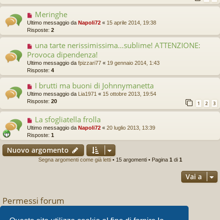
Meringhe
Ultimo messaggio da
Napoli72
«
15 aprile 2014, 19:38
Risposte:
2
una tarte nerissimissima...sublime! ATTENZIONE:
Provoca dipendenza!
Ultimo messaggio da
fpizzari77
«
19 gennaio 2014, 1:43
Risposte:
4
I brutti ma buoni di Johnnymanetta
Ultimo messaggio da
Lia1971
«
15 ottobre 2013, 19:54
Risposte:
20
1
2
3
La sfogliatella frolla
Ultimo messaggio da
Napoli72
«
20 luglio 2013, 13:39
Risposte:
1
Nuovo argomento
Segna argomenti come già letti
• 15 argomenti • Pagina
1
di
1
Vai a
Permessi forum
Non puoi
aprire nuovi argomenti
Non puoi
rispondere negli argomenti