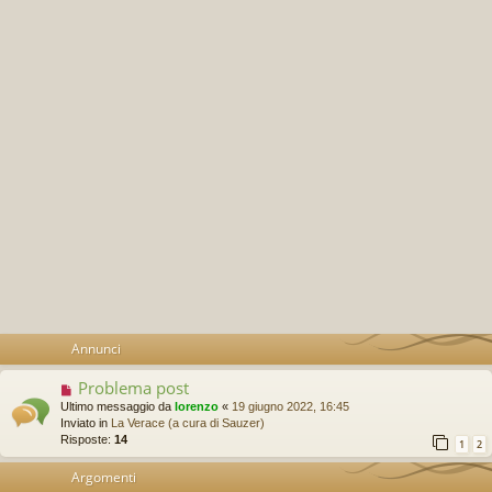
Annunci
Problema post
Ultimo messaggio da
lorenzo
«
19 giugno 2022, 16:45
Inviato in
La Verace (a cura di Sauzer)
Risposte:
14
1
2
Argomenti