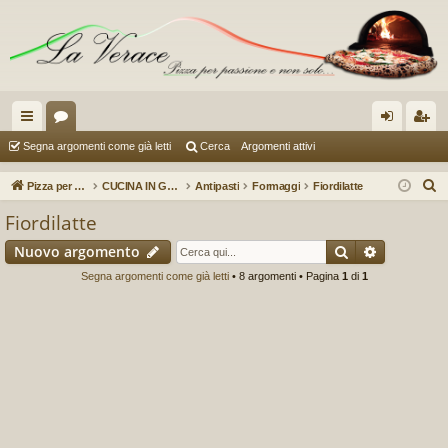
oll
or
og
sc
Segna argomenti come già letti
Cerca
Argomenti attivi
eg
u
in
riv
C
Pizza per passione enon solo...
CUCINA IN GENERE (a cura di Sauzer)
Antipasti
Formaggi
Fiordilatte
a
m
iti
e
Fiordilatte
r
m
Cerca
Ricerca a
Nuovo argomento
c
en
a
Segna argomenti come già letti
• 8 argomenti • Pagina
1
di
1
ti
R
ap
idi