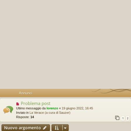
Annunci
Problema post
Ultimo messaggio da
lorenzo
«
19 giugno 2022, 16:45
Inviato in
La Verace (a cura di Sauzer)
Risposte:
14
1
2
Nuovo argomento