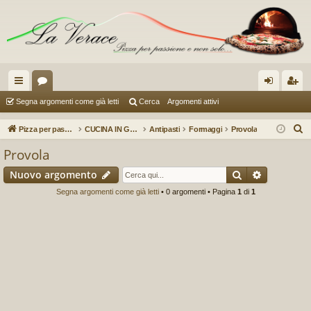
oll
or
og
sc
Segna argomenti come già letti
Cerca
Argomenti attivi
eg
u
in
riv
C
Pizza per passione enon solo...
CUCINA IN GENERE (a cura di Sauzer)
Antipasti
Formaggi
Provola
a
m
iti
e
Provola
r
m
Cerca
Ricerca a
Nuovo argomento
c
en
a
Segna argomenti come già letti
• 0 argomenti • Pagina
1
di
1
ti
R
ap
idi