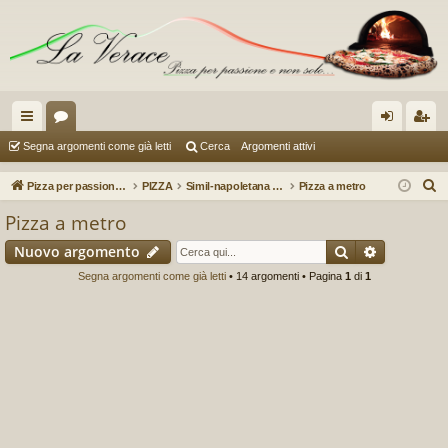
oll
or
og
sc
Segna argomenti come già letti
Cerca
Argomenti attivi
eg
u
in
riv
C
Pizza per passione enon solo...
PIZZA
Simil-napoletana (a cura di Erminio78)
Pizza a metro
a
m
iti
e
Pizza a metro
r
m
Cerca
Ricerca a
Nuovo argomento
c
en
a
Segna argomenti come già letti
• 14 argomenti • Pagina
1
di
1
ti
R
ap
idi