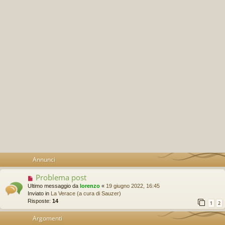
Annunci
Problema post
Ultimo messaggio da
lorenzo
«
19 giugno 2022, 16:45
Inviato in
La Verace (a cura di Sauzer)
Risposte:
14
1
2
Argomenti