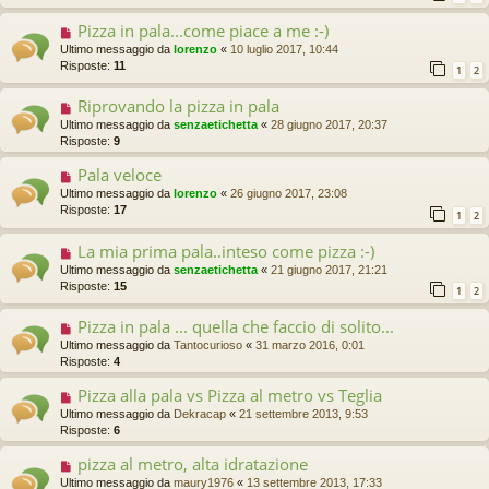
Pizza in pala...come piace a me :-)
Ultimo messaggio da
lorenzo
«
10 luglio 2017, 10:44
Risposte:
11
1
2
Riprovando la pizza in pala
Ultimo messaggio da
senzaetichetta
«
28 giugno 2017, 20:37
Risposte:
9
Pala veloce
Ultimo messaggio da
lorenzo
«
26 giugno 2017, 23:08
Risposte:
17
1
2
La mia prima pala..inteso come pizza :-)
Ultimo messaggio da
senzaetichetta
«
21 giugno 2017, 21:21
Risposte:
15
1
2
Pizza in pala ... quella che faccio di solito...
Ultimo messaggio da
Tantocurioso
«
31 marzo 2016, 0:01
Risposte:
4
Pizza alla pala vs Pizza al metro vs Teglia
Ultimo messaggio da
Dekracap
«
21 settembre 2013, 9:53
Risposte:
6
pizza al metro, alta idratazione
Ultimo messaggio da
maury1976
«
13 settembre 2013, 17:33