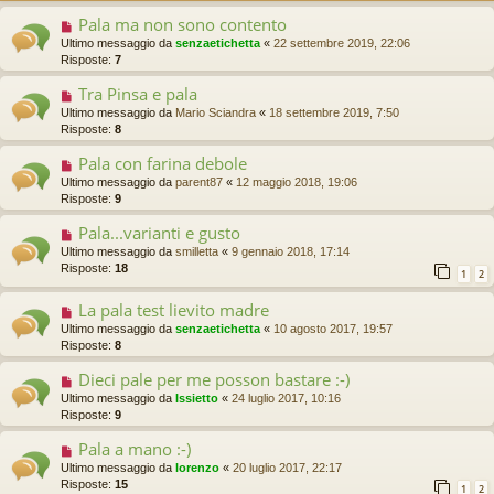
Pala ma non sono contento
Ultimo messaggio da
senzaetichetta
«
22 settembre 2019, 22:06
Risposte:
7
Tra Pinsa e pala
Ultimo messaggio da
Mario Sciandra
«
18 settembre 2019, 7:50
Risposte:
8
Pala con farina debole
Ultimo messaggio da
parent87
«
12 maggio 2018, 19:06
Risposte:
9
Pala...varianti e gusto
Ultimo messaggio da
smilletta
«
9 gennaio 2018, 17:14
Risposte:
18
1
2
La pala test lievito madre
Ultimo messaggio da
senzaetichetta
«
10 agosto 2017, 19:57
Risposte:
8
Dieci pale per me posson bastare :-)
Ultimo messaggio da
Issietto
«
24 luglio 2017, 10:16
Risposte:
9
Pala a mano :-)
Ultimo messaggio da
lorenzo
«
20 luglio 2017, 22:17
Risposte:
15
1
2