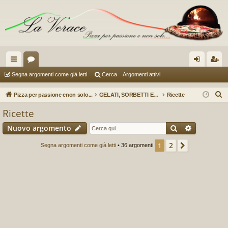
oll
or
og
sc
Segna argomenti come già letti
Cerca
Argomenti attivi
eg
u
in
riv
C
Pizza per passione enon solo...
GELATI, SORBETTI E GRANITE (A cura di Federico)
Ricette
a
m
iti
e
Ricette
r
m
Cerca
Ricerca a
Nuovo argomento
c
en
a
2
1
Prossimo
Segna argomenti come già letti
• 36 argomenti
ti
R
ap
idi