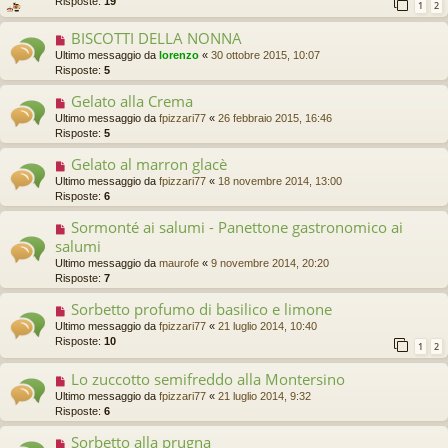
Risposte:
19
1
2
BISCOTTI DELLA NONNA
Ultimo messaggio da
lorenzo
«
30 ottobre 2015, 10:07
Risposte:
5
Gelato alla Crema
Ultimo messaggio da
fpizzari77
«
26 febbraio 2015, 16:46
Risposte:
5
Gelato al marron glacè
Ultimo messaggio da
fpizzari77
«
18 novembre 2014, 13:00
Risposte:
6
Sormonté ai salumi - Panettone gastronomico ai
salumi
Ultimo messaggio da
maurofe
«
9 novembre 2014, 20:20
Risposte:
7
Sorbetto profumo di basilico e limone
Ultimo messaggio da
fpizzari77
«
21 luglio 2014, 10:40
Risposte:
10
1
2
Lo zuccotto semifreddo alla Montersino
Ultimo messaggio da
fpizzari77
«
21 luglio 2014, 9:32
Risposte:
6
Sorbetto alla prugna