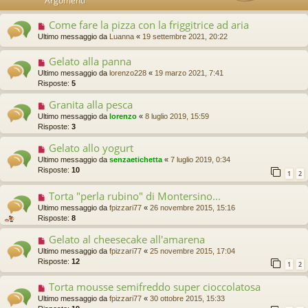
Argomenti
Come fare la pizza con la friggitrice ad aria
Ultimo messaggio da
Luanna
«
19 settembre 2021, 20:22
Gelato alla panna
Ultimo messaggio da
lorenzo228
«
19 marzo 2021, 7:41
Risposte:
5
Granita alla pesca
Ultimo messaggio da
lorenzo
«
8 luglio 2019, 15:59
Risposte:
3
Gelato allo yogurt
Ultimo messaggio da
senzaetichetta
«
7 luglio 2019, 0:34
Risposte:
10
1
2
Torta "perla rubino" di Montersino...
Ultimo messaggio da
fpizzari77
«
26 novembre 2015, 15:16
Risposte:
8
Gelato al cheesecake all'amarena
Ultimo messaggio da
fpizzari77
«
25 novembre 2015, 17:04
Risposte:
12
1
2
Torta mousse semifreddo super cioccolatosa
Ultimo messaggio da
fpizzari77
«
30 ottobre 2015, 15:33