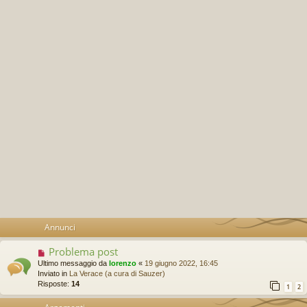
Annunci
Problema post
Ultimo messaggio da
lorenzo
«
19 giugno 2022, 16:45
Inviato in
La Verace (a cura di Sauzer)
Risposte:
14
1
2