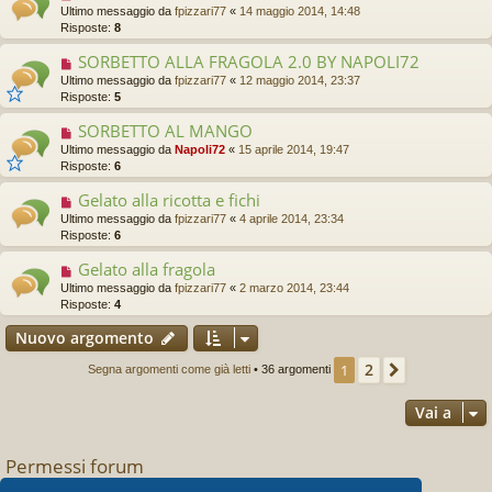
Ultimo messaggio da
fpizzari77
«
14 maggio 2014, 14:48
Risposte:
8
SORBETTO ALLA FRAGOLA 2.0 BY NAPOLI72
Ultimo messaggio da
fpizzari77
«
12 maggio 2014, 23:37
Risposte:
5
SORBETTO AL MANGO
Ultimo messaggio da
Napoli72
«
15 aprile 2014, 19:47
Risposte:
6
Gelato alla ricotta e fichi
Ultimo messaggio da
fpizzari77
«
4 aprile 2014, 23:34
Risposte:
6
Gelato alla fragola
Ultimo messaggio da
fpizzari77
«
2 marzo 2014, 23:44
Risposte:
4
Nuovo argomento
2
1
Prossimo
Segna argomenti come già letti
• 36 argomenti
Vai a
Permessi forum