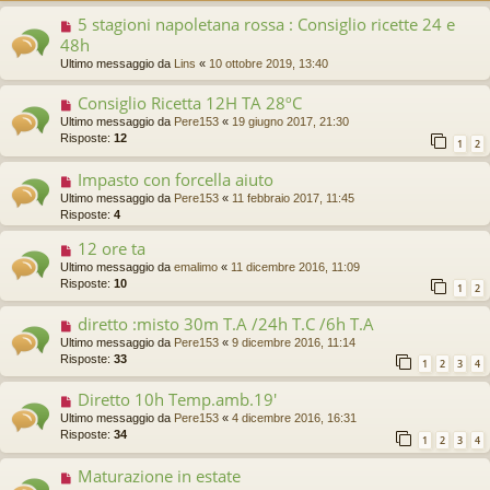
5 stagioni napoletana rossa : Consiglio ricette 24 e
48h
Ultimo messaggio da
Lins
«
10 ottobre 2019, 13:40
Consiglio Ricetta 12H TA 28ºC
Ultimo messaggio da
Pere153
«
19 giugno 2017, 21:30
Risposte:
12
1
2
Impasto con forcella aiuto
Ultimo messaggio da
Pere153
«
11 febbraio 2017, 11:45
Risposte:
4
12 ore ta
Ultimo messaggio da
emalimo
«
11 dicembre 2016, 11:09
Risposte:
10
1
2
diretto :misto 30m T.A /24h T.C /6h T.A
Ultimo messaggio da
Pere153
«
9 dicembre 2016, 11:14
Risposte:
33
1
2
3
4
Diretto 10h Temp.amb.19'
Ultimo messaggio da
Pere153
«
4 dicembre 2016, 16:31
Risposte:
34
1
2
3
4
Maturazione in estate