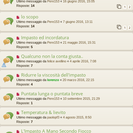
Ultimo messaggio da
Pere153
«
16 giugno 2016, 15:05
Risposte:
14
1
2
lo scopo
Ultimo messaggio da
Pere153
«
7 giugno 2016, 13:11
Risposte:
14
1
2
Impasto ed incordatura
Ultimo messaggio da
Pere153
«
21 maggio 2016, 15:31
Risposte:
5
Qualcuno non la conta giusta..
Ultimo messaggio da
felice avellino
«
4 aprile 2016, 7:08
Risposte:
7
Ridurre la viscosità dell'impasto
Ultimo messaggio da
lorenzo
«
20 marzo 2016, 22:15
Risposte:
4
Puntata lunga o puntata breve
Ultimo messaggio da
Pere153
«
10 settembre 2015, 21:29
Risposte:
1
Temperatura & lievito
Ultimo messaggio da
paolopf3
«
4 agosto 2015, 8:50
Risposte:
7
L'Impasto A Mano Secondo Fiocco