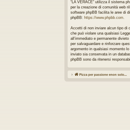
“LA VERACE” utilizza il sistema ph
idi
per la creazione di comunità web ril
software phpBB facilita le aree di d
phpBB:
https://www.phpbb.com
.
Accetti di non inviare alcun tipo di
che può violare una qualsiasi Legge
all’immediato e permanente divieto di
per salvaguardare e rinforzare quest
argomento in qualsiasi momento lo r
inviato sia conservata in un data
phpBB sono da ritenersi responsabi
Pizza per passione enon solo...
Ar