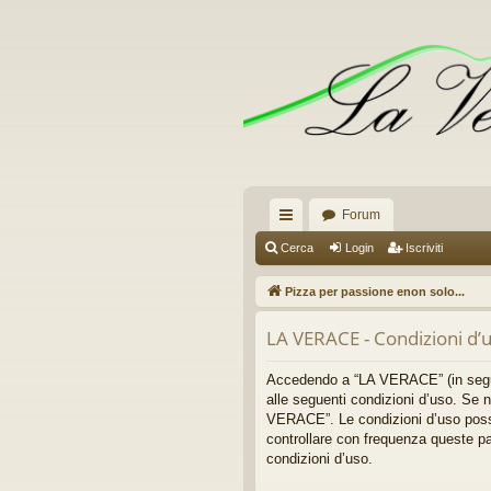
Forum
oll
Cerca
Login
Iscriviti
eg
Pizza per passione enon solo...
a
LA VERACE - Condizioni d’
m
en
Accedendo a “LA VERACE” (in seguit
alle seguenti condizioni d’uso. Se n
ti
VERACE”. Le condizioni d’uso posso
controllare con frequenza queste pa
R
condizioni d’uso.
ap