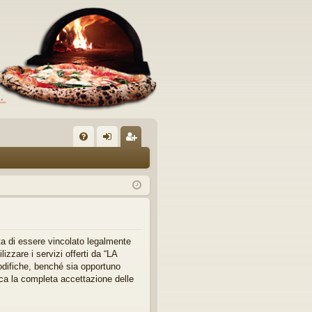
C
FA
og
sc
Q
in
riv
iti
a di essere vincolato legalmente
izzare i servizi offerti da “LA
difiche, benché sia opportuno
ca la completa accettazione delle