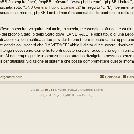
pBB (in seguito “loro”, “phpBB software”, “www.phpbb.com”, “phpBB Limited”
asciata sotto “
GNU General Public License v2
” (in seguito “GPL”) liberament
iscussione internet; phpBB Limited non è responsabile dei contenuti e della ges
 offesa, oscenità, volgarità, calunnia, minaccia, messaggio a sfondo sessuale, o
 del proprio Stato, o dello Stato dove “LA VERACE” è ospitato, o di una Legge
 accesso, con notifica al tuo provider Internet se è ritenuto da noi opportuno. T
e condizioni. Accetti che “LA VERACE” abbia il diritto di rimuovere, riscrivere
itenga necessario. Come fruitore di questo servizio, accetti che ogni informa
base. Al contempo queste informazioni non saranno divulgate a nessuno senza
li per qualsiasi violazione al sistema che possa compromettere queste inform
gomenti attivi
Contattaci
Canc
Creato da
phpBB
® Forum Software © phpBB Limited
Style da
Arty
- phpBB 3.3 da MrGaby