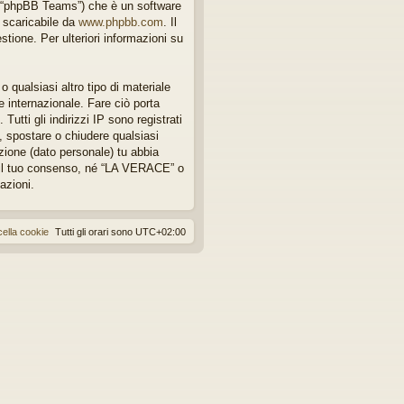
, “phpBB Teams”) che è un software
e scaricabile da
www.phpbb.com
. Il
tione. Per ulteriori informazioni su
 qualsiasi altro tipo di materiale
 internazionale. Fare ciò porta
utti gli indirizzi IP sono registrati
, spostare o chiudere qualsiasi
zione (dato personale) tu abbia
 il tuo consenso, né “LA VERACE” o
azioni.
ella cookie
Tutti gli orari sono
UTC+02:00