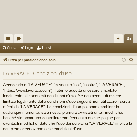
oll
or
og
sc
Cerca
Login
Iscriviti
eg
u
in
riv
C
Pizza per passione enon solo...
a
m
iti
e
LA VERACE - Condizioni d’uso
r
m
c
en
Accedendo a “LA VERACE” (in seguito “noi”, “nostro”, “LA VERACE”,
a
“https://www.laverace.com”), l’utente accetta di essere vincolato
ti
legalmente alle seguenti condizioni d’uso. Se non accetti di essere
limitato legalmente dalle condizioni d’uso seguenti non utilizzare i servizi
R
offerti da “LA VERACE”. Le condizioni d’uso possono cambiare in
ap
qualunque momento, sarà nostra premura avvisarti di tali modifiche,
benché sia opportuno controllare con frequenza queste pagine per
idi
eventuali modifiche, dato che l’uso dei servizi di “LA VERACE” implica la
completa accettazione delle condizioni d’uso.