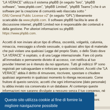
“LA VERACE” utilizza il sistema phpBB (in seguito “loro”, “phpBB
software”, “www.phpbb.com”, “phpBB Limited”, “phpBB Teams”) che è un
software per la creazione di comunità web rilasciata sotto “
GNU General Public License v2
” (in seguito “GPL”) liberamente
scaricabile da
www.phpbb.com
. Il software phpBB facilita le aree di
discussione internet; phpBB Limited non è responsabile dei contenuti e
della gestione. Per ulteriori informazioni su phpBB:
https://www.phpbb.com
.
Accetti di non inviare alcun tipo di offesa, oscenità, volgarità, calunnia,
minaccia, messaggio a sfondo sessuale, o qualsiasi altro tipo di materiale
che può violare una qualsiasi Legge del proprio Stato, o dello Stato dove
“LA VERACE” è ospitato, o di una Legge internazionale. Fare ciò porta
all’immediato e permanente divieto di accesso, con notifica al tuo
provider Internet se è ritenuto da noi opportuno. Tutti gli indirizzi IP sono
registrati per salvaguardare e rinforzare queste condizioni. Accetti che “LA
VERACE” abbia il diritto di rimuovere, riscrivere, spostare o chiudere
qualsiasi argomento in qualsiasi momento lo ritenga necessario. Come
fruitore di questo servizio, accetti che ogni informazione (dato personale)
tu abbia inviato sia conservata in un database. Al contempo queste
informazioni non saranno divulgate a nessuno senza il tuo consenso, né
“LA VERACE” o phpBB sono da ritenersi responsabili per qualsiasi
violazione al sistema che possa compromettere queste informazioni.
Questo sito utilizza cookie al fine di fornire la
migliore navigazione possibile