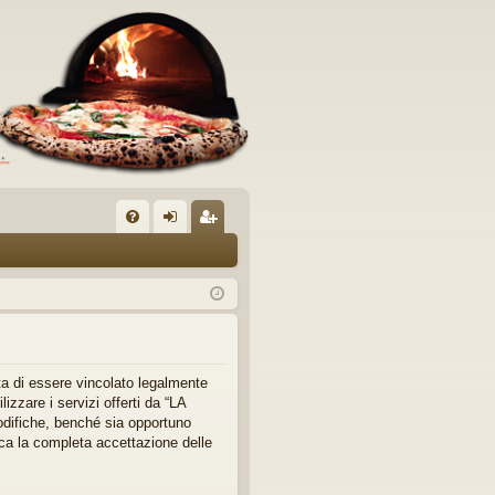
C
FA
og
sc
Q
in
riv
iti
a di essere vincolato legalmente
izzare i servizi offerti da “LA
difiche, benché sia opportuno
ca la completa accettazione delle