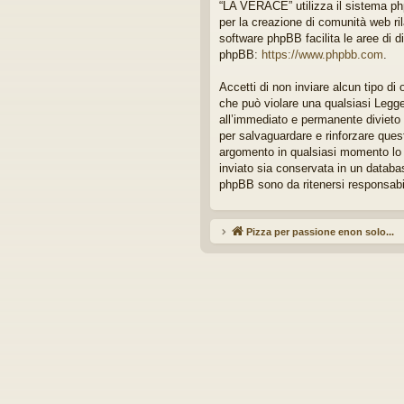
“LA VERACE” utilizza il sistema ph
idi
per la creazione di comunità web ril
software phpBB facilita le aree di d
phpBB:
https://www.phpbb.com
.
Accetti di non inviare alcun tipo di
che può violare una qualsiasi Legge
all’immediato e permanente divieto di
per salvaguardare e rinforzare quest
argomento in qualsiasi momento lo r
inviato sia conservata in un data
phpBB sono da ritenersi responsabi
Pizza per passione enon solo...
Ar