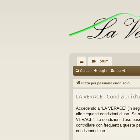
Forum
oll
Cerca
Login
Iscriviti
eg
Pizza per passione enon solo...
a
LA VERACE - Condizioni d’
m
en
Accedendo a “LA VERACE” (in seguit
alle seguenti condizioni d’uso. Se n
ti
VERACE”. Le condizioni d’uso posso
controllare con frequenza queste pa
R
condizioni d’uso.
ap