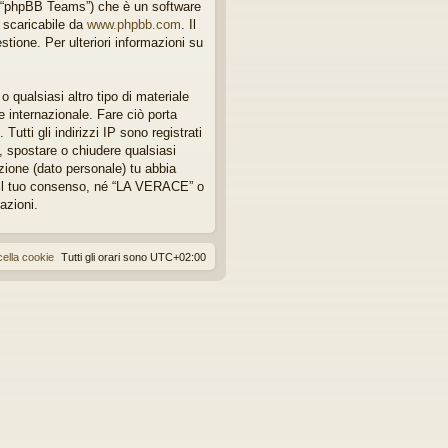
, “phpBB Teams”) che è un software
e scaricabile da
www.phpbb.com
. Il
tione. Per ulteriori informazioni su
 qualsiasi altro tipo di materiale
 internazionale. Fare ciò porta
utti gli indirizzi IP sono registrati
, spostare o chiudere qualsiasi
zione (dato personale) tu abbia
 il tuo consenso, né “LA VERACE” o
azioni.
ella cookie
Tutti gli orari sono
UTC+02:00