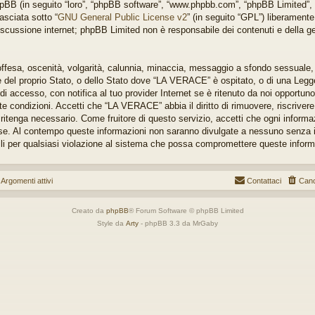
pBB (in seguito “loro”, “phpBB software”, “www.phpbb.com”, “phpBB Limited”
asciata sotto “
GNU General Public License v2
” (in seguito “GPL”) liberament
iscussione internet; phpBB Limited non è responsabile dei contenuti e della ges
 offesa, oscenità, volgarità, calunnia, minaccia, messaggio a sfondo sessuale, o
 del proprio Stato, o dello Stato dove “LA VERACE” è ospitato, o di una Legge
 accesso, con notifica al tuo provider Internet se è ritenuto da noi opportuno. T
e condizioni. Accetti che “LA VERACE” abbia il diritto di rimuovere, riscrivere
itenga necessario. Come fruitore di questo servizio, accetti che ogni informa
base. Al contempo queste informazioni non saranno divulgate a nessuno senza
li per qualsiasi violazione al sistema che possa compromettere queste inform
gomenti attivi
Contattaci
Canc
Creato da
phpBB
® Forum Software © phpBB Limited
Style da
Arty
- phpBB 3.3 da MrGaby