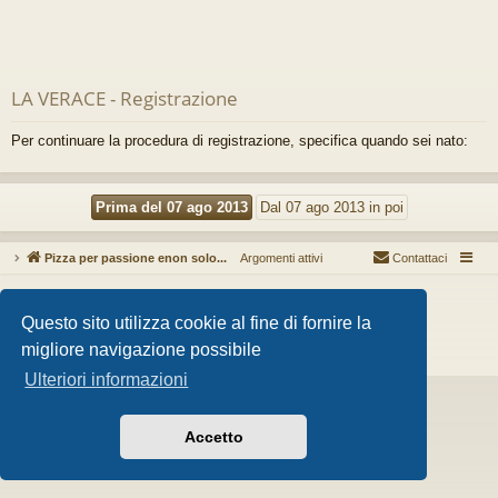
LA VERACE - Registrazione
Per continuare la procedura di registrazione, specifica quando sei nato:
Pizza per passione enon solo...
Argomenti attivi
Contattaci
Creato da
phpBB
® Forum Software © phpBB Limited
Style da
Arty
- phpBB 3.3 da MrGaby
Questo sito utilizza cookie al fine di fornire la
Traduzione Italiana
phpBB-Store.it
migliore navigazione possibile
Privacy
|
Condizioni
Ulteriori informazioni
Accetto