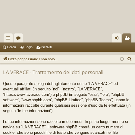
oll
or
og
sc
Cerca
Login
Iscriviti
eg
u
in
riv
C
Pizza per passione enon solo...
a
m
iti
e
LA VERACE - Trattamento dei dati personali
r
m
c
en
Questo paragrafo spiega dettagliatamente come “LA VERACE” ed
a
eventuali affiliati (in seguito “noi”, “nostro”, “LA VERACE”,
ti
“https://www.laverace.com”) e phpBB (in seguito “essi”, “loro”, “phpBB
software”, “www.phpbb.com”, “phpBB Limited”, “phpBB Teams”) usano le
R
informazioni raccolte durante qualsiasi sessione d’uso da te effettuata (in
ap
seguito “le tue informazioni”).
idi
Le tue informazioni sono raccolte in due modi. In primo luogo, mentre si
naviga su “LA VERACE” il software phpBB creerà un certo numero di
cookie, che sono piccoli file di testo che vengono scaricati nei file