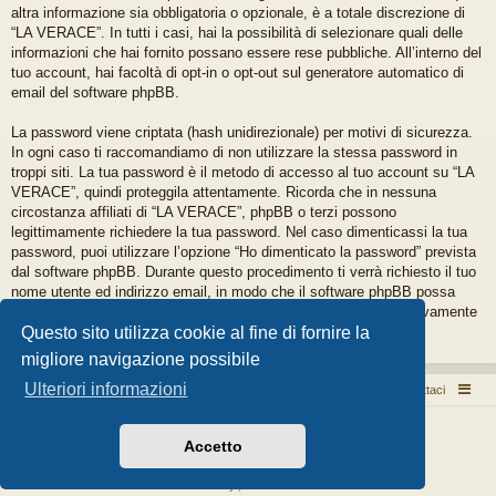
altra informazione sia obbligatoria o opzionale, è a totale discrezione di
“LA VERACE”. In tutti i casi, hai la possibilità di selezionare quali delle
informazioni che hai fornito possano essere rese pubbliche. All’interno del
tuo account, hai facoltà di opt-in o opt-out sul generatore automatico di
email del software phpBB.
La password viene criptata (hash unidirezionale) per motivi di sicurezza.
In ogni caso ti raccomandiamo di non utilizzare la stessa password in
troppi siti. La tua password è il metodo di accesso al tuo account su “LA
VERACE”, quindi proteggila attentamente. Ricorda che in nessuna
circostanza affiliati di “LA VERACE”, phpBB o terzi possono
legittimamente richiedere la tua password. Nel caso dimenticassi la tua
password, puoi utilizzare l’opzione “Ho dimenticato la password” prevista
dal software phpBB. Durante questo procedimento ti verrà richiesto il tuo
nome utente ed indirizzo email, in modo che il software phpBB possa
generare una nuova password che ti permetterà di accedere nuovamente
al tuo account.
Questo sito utilizza cookie al fine di fornire la
migliore navigazione possibile
Ulteriori informazioni
Pizza per passione enon solo...
Argomenti attivi
Contattaci
Creato da
phpBB
® Forum Software © phpBB Limited
Accetto
Style da
Arty
- phpBB 3.3 da MrGaby
Traduzione Italiana
phpBB-Store.it
Privacy
|
Condizioni