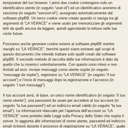
temporanei del tuo browser. I primi due cookie contengono solo un
identificativo utente (in seguito “user-id”) ed un identificativo anonimo di
sessione (in seguito “session-id”), assegnato automaticamente dal
software phpBB. Un terzo cookie viene creato quando si naviga tra gli
argomenti di “LA VERACE” e viene usato per memorizzare gli argomenti
letti da quelli ancora da leggere, quindi agevolando la lettura nelle tue
visite future.
Possiamo anche generare cookie esterni al software phpBB mentre
navighi su “LA VERACE”, benché questi siano estranei agli scopi di
questo documento che intende trattare solo quelli creati dal software
phpBB. Il secondo metodo di raccolta delle tue informazioni è dato da
quello che tu inserisci volontariamente. Con questo sono intesi e non
limitati ad essi: inviare messaggi come utente ospite (in seguito
“messaggi da ospite”), registrarsi su “LA VERACE” (in seguito “il tuo
account”) e l’invio di messaggi dopo la registrazione e l’accesso (in
seguito “i tuoi messaggi”).
Il tuo account avrà, di base, un unico nome identificativo (in seguito “il tuo
nome utente”), una password da usare per accedere al tuo account (in
seguito “la tua password”) ed un indirizzo email valido (in seguito “la tua
email”). Le informazioni rilasciate per l’apertura dell’account su “LA
VERACE” sono protette dalle Leggi sulla Privacy dello Stato che ospita il
server. In aggiunta alle informazioni di nome utente, password ed indirizzo
email richiesti durante il processo di registrazione su “LA VERACE”, quale