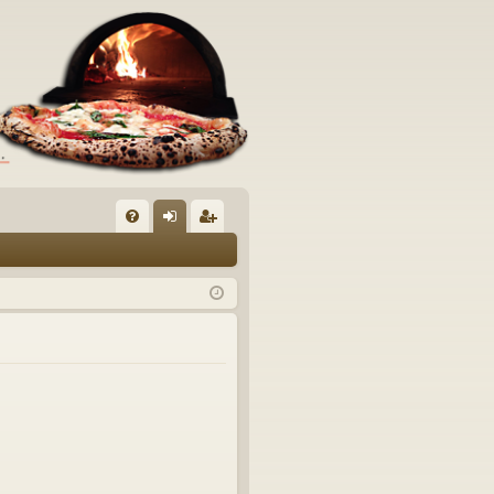
C
FA
og
sc
Q
in
riv
iti