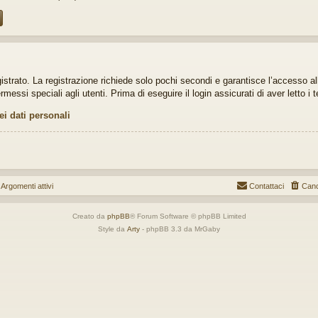
gistrato. La registrazione richiede solo pochi secondi e garantisce l’accesso a
ssi speciali agli utenti. Prima di eseguire il login assicurati di aver letto i t
ei dati personali
gomenti attivi
Contattaci
Canc
Creato da
phpBB
® Forum Software © phpBB Limited
Style da
Arty
- phpBB 3.3 da MrGaby