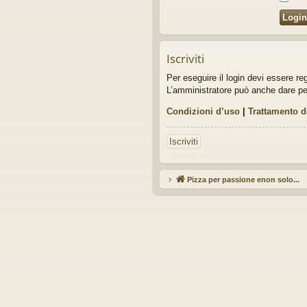
idi
Iscriviti
Per eseguire il login devi essere re
L’amministratore può anche dare perme
Condizioni d’uso
|
Trattamento d
Iscriviti
Pizza per passione enon solo...
Ar