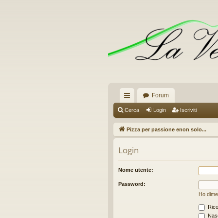
Forum
oll
Cerca
Login
Iscriviti
eg
Pizza per passione enon solo...
a
Login
m
en
Nome utente:
ti
Password:
Ho dime
R
Rico
ap
Nasc