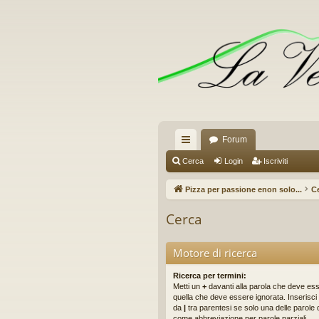
Forum
oll
Cerca
Login
Iscriviti
eg
Pizza per passione enon solo...
C
a
Cerca
m
en
Motore di ricerca
ti
Ricerca per termini:
Metti un
+
davanti alla parola che deve es
R
quella che deve essere ignorata. Inserisci 
da
|
tra parentesi se solo una delle parole
ap
come abbreviazione per parole parziali.