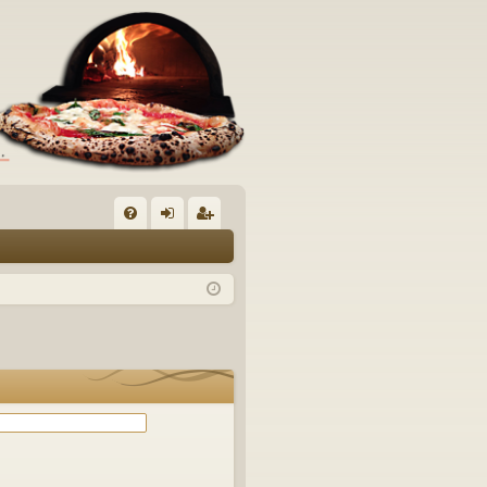
C
FA
og
sc
Q
in
riv
iti