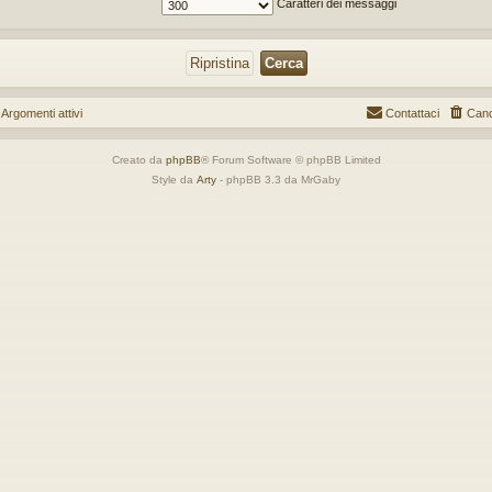
Caratteri dei messaggi
gomenti attivi
Contattaci
Canc
Creato da
phpBB
® Forum Software © phpBB Limited
Style da
Arty
- phpBB 3.3 da MrGaby