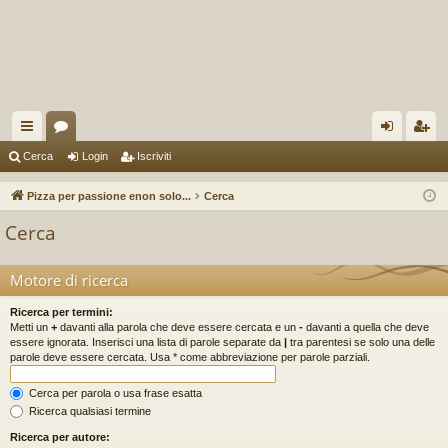
oll
or
og
sc
Cerca
Login
Iscriviti
eg
u
in
riv
Pizza per passione enon solo...
Cerca
a
m
iti
Cerca
m
en
Motore di ricerca
ti
Ricerca per termini:
Metti un
+
davanti alla parola che deve essere cercata e un
-
davanti a quella che deve
R
essere ignorata. Inserisci una lista di parole separate da
|
tra parentesi se solo una delle
parole deve essere cercata. Usa * come abbreviazione per parole parziali.
ap
Cerca per parola o usa frase esatta
idi
Ricerca qualsiasi termine
Ricerca per autore: