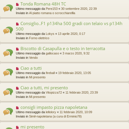
o
g
Tonda Romana 48H TC
N
m
g
u
Ultimo messaggio da
Pere153
«
30 settembre 2020, 22:39
e
i
o
Inviato in
Al piatto romana o scrocchiarellla
s
o
v
s
o
a
Consiglio..F1 p134ha 500 gradi con telaio vs p134h
N
m
g
u
500
e
g
o
s
Ultimo messaggio da
Lokys
«
13 aprile 2020, 0:17
i
v
s
Inviato in
Forno elettrico
o
o
a
m
g
Biscotto di Casapulla e o testo in terracotta
N
e
g
u
s
Ultimo messaggio da
gallocaso
«
3 marzo 2020, 9:32
i
o
s
Inviato in
Vendo
o
v
a
o
g
Ciao a tutti
N
m
g
u
Ultimo messaggio da
fireball
«
19 febbraio 2020, 13:05
e
i
o
Inviato in
Mi presento
s
o
v
s
o
a
Ciao a tutti, mi presento
N
m
g
u
Ultimo messaggio da
Vitopizza72
«
11 febbraio 2020, 23:39
e
g
o
Inviato in
Mi presento
s
i
v
s
o
o
a
consigli impasto pizza napoletana
N
m
g
u
Ultimo messaggio da
lellolory
«
11 febbraio 2020, 10:09
e
g
o
Inviato in
Simil-napoletana (a cura di Erminio78)
s
i
v
s
o
o
a
mi presento
N
m