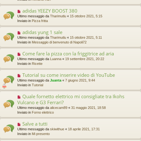
s
i
v
s
o
o
a
adidas YEEZY BOOST 380
N
m
g
u
Ultimo messaggio da
Tharimutlu
«
15 ottobre 2021, 5:15
e
g
o
Inviato in
Pizza fritta
s
i
v
s
o
o
a
adidas yung 1 sale
N
m
g
u
Ultimo messaggio da
Tharimutlu
«
15 ottobre 2021, 5:11
e
g
o
Inviato in
Messaggio di benvenuto di Napoli72
s
i
v
s
o
o
a
Come fare la pizza con la friggitrice ad aria
N
m
g
u
Ultimo messaggio da
Luanna
«
19 settembre 2021, 20:22
e
g
o
Inviato in
Ricette
s
i
v
s
o
o
a
Tutorial su come inserire video di YouTube
N
m
g
u
Ultimo messaggio da
Juanta
«
7 giugno 2021, 9:44
e
g
o
Inviato in
Tutorial
s
i
v
s
o
o
a
Quale fornetto elettrico mi consigliate tra Ikohs
N
m
g
u
Vulcano e G3 Ferrari?
e
g
o
s
Ultimo messaggio da
alicecam89
«
31 maggio 2021, 18:58
i
v
s
Inviato in
Forno elettrico
o
o
a
m
g
Salve a tutti
N
e
g
u
s
Ultimo messaggio da
skiwithue
«
18 aprile 2021, 17:31
i
o
s
Inviato in
Mi presento
o
v
a