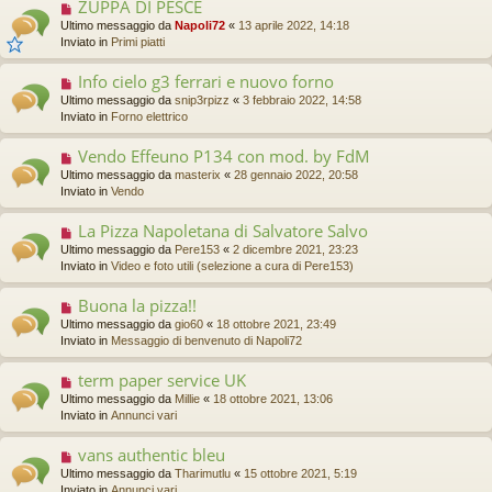
ZUPPA DI PESCE
N
m
u
Ultimo messaggio da
Napoli72
«
13 aprile 2022, 14:18
e
o
Inviato in
Primi piatti
s
v
s
o
a
Info cielo g3 ferrari e nuovo forno
N
m
g
u
Ultimo messaggio da
snip3rpizz
«
3 febbraio 2022, 14:58
e
g
o
Inviato in
Forno elettrico
s
i
v
s
o
o
a
Vendo Effeuno P134 con mod. by FdM
N
m
g
u
Ultimo messaggio da
masterix
«
28 gennaio 2022, 20:58
e
g
o
Inviato in
Vendo
s
i
v
s
o
o
a
La Pizza Napoletana di Salvatore Salvo
N
m
g
u
Ultimo messaggio da
Pere153
«
2 dicembre 2021, 23:23
e
g
o
Inviato in
Video e foto utili (selezione a cura di Pere153)
s
i
v
s
o
o
a
Buona la pizza!!
N
m
g
u
Ultimo messaggio da
gio60
«
18 ottobre 2021, 23:49
e
g
o
Inviato in
Messaggio di benvenuto di Napoli72
s
i
v
s
o
o
a
term paper service UK
N
m
g
u
Ultimo messaggio da
Millie
«
18 ottobre 2021, 13:06
e
g
o
Inviato in
Annunci vari
s
i
v
s
o
o
a
vans authentic bleu
N
m
g
u
Ultimo messaggio da
Tharimutlu
«
15 ottobre 2021, 5:19
e
g
o
Inviato in
Annunci vari