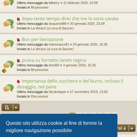
g
u
Ultimo messaggio da
lellolory
«
11 febbraio 2020, 10:06
e
g
o
Inviato in
Mi presento
s
i
v
s
o
o
a
dopo tanto tempo direi che me la sono cavata
N
m
g
u
Ultimo messaggio da
dsquared88
«
30 gennaio 2020, 23:39
e
g
o
Inviato in
La Verace (a cura di Sauzer)
s
i
v
s
o
o
a
Box per lievitazione
N
m
g
u
Ultimo messaggio da
mariosauro81
«
24 gennaio 2020, 16:38
e
g
o
Inviato in
La Verace (a cura di Sauzer)
s
i
v
s
o
o
a
prova su fornetto larem regina
N
m
g
u
Ultimo messaggio da
domi60
«
3 gennaio 2020, 15:36
e
g
o
Inviato in
Mi presento
s
i
v
s
o
o
a
Importanza dello zucchero e del burro, incluso il
N
m
g
u
dosaggio, nel pane
e
g
o
s
Ultimo messaggio da
Sizukiolupin
«
27 novembre 2019, 13:00
i
v
s
Inviato in
Discussioni
o
o
a
m
g
e
g
s
i
2
3
4
5
6
1
Prossim
La ricerca ha trovato 131 risultati
s
o
a
Questo sito utilizza cookie al fine di fornire la
g
Vai a
migliore navigazione possibile
g
i