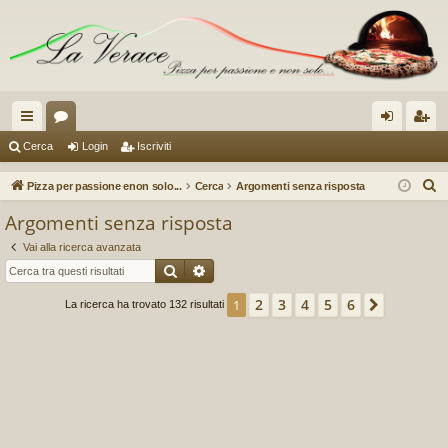
oll
or
og
sc
Cerca
Login
Iscriviti
eg
u
in
riv
C
Pizza per passione enon solo...
Cerca
Argomenti senza risposta
a
m
iti
e
Argomenti senza risposta
r
m
Vai alla ricerca avanzata
c
en
Cerca
Ricerca avanzata
a
ti
2
3
4
5
6
1
Prossim
La ricerca ha trovato 132 risultati
R
ap
idi