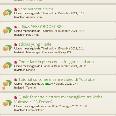
s
i
v
s
o
o
a
vans authentic bleu
N
m
g
u
Ultimo messaggio da
Tharimutlu
«
15 ottobre 2021, 5:19
e
g
o
Inviato in
Annunci vari
s
i
v
s
o
o
a
adidas YEEZY BOOST 380
N
m
g
u
Ultimo messaggio da
Tharimutlu
«
15 ottobre 2021, 5:15
e
g
o
Inviato in
Pizza fritta
s
i
v
s
o
o
a
adidas yung 1 sale
N
m
g
u
Ultimo messaggio da
Tharimutlu
«
15 ottobre 2021, 5:11
e
g
o
Inviato in
Messaggio di benvenuto di Napoli72
s
i
v
s
o
o
a
Come fare la pizza con la friggitrice ad aria
N
m
g
u
Ultimo messaggio da
Luanna
«
19 settembre 2021, 20:22
e
g
o
Inviato in
Ricette
s
i
v
s
o
o
a
Tutorial su come inserire video di YouTube
N
m
g
u
Ultimo messaggio da
Juanta
«
7 giugno 2021, 9:44
e
g
o
Inviato in
Tutorial
s
i
v
s
o
o
a
Quale fornetto elettrico mi consigliate tra Ikohs
N
m
g
u
Vulcano e G3 Ferrari?
e
g
o
s
Ultimo messaggio da
alicecam89
«
31 maggio 2021, 18:58
i
v
s
Inviato in
Forno elettrico
o
o
a
m