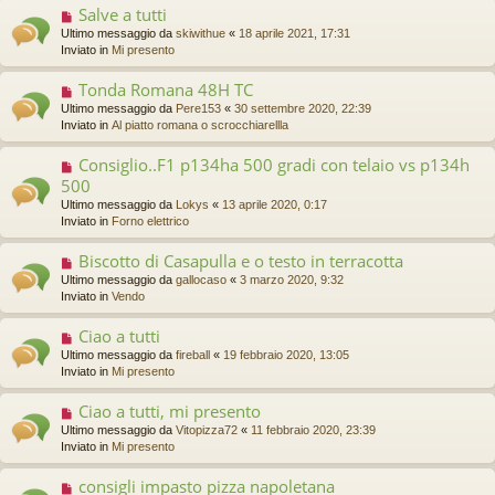
g
Salve a tutti
N
e
g
u
s
Ultimo messaggio da
skiwithue
«
18 aprile 2021, 17:31
i
o
s
Inviato in
Mi presento
o
v
a
o
g
Tonda Romana 48H TC
N
m
g
u
Ultimo messaggio da
Pere153
«
30 settembre 2020, 22:39
e
i
o
Inviato in
Al piatto romana o scrocchiarellla
s
o
v
s
o
a
Consiglio..F1 p134ha 500 gradi con telaio vs p134h
N
m
g
u
500
e
g
o
s
Ultimo messaggio da
Lokys
«
13 aprile 2020, 0:17
i
v
s
Inviato in
Forno elettrico
o
o
a
m
g
Biscotto di Casapulla e o testo in terracotta
N
e
g
u
s
Ultimo messaggio da
gallocaso
«
3 marzo 2020, 9:32
i
o
s
Inviato in
Vendo
o
v
a
o
g
Ciao a tutti
N
m
g
u
Ultimo messaggio da
fireball
«
19 febbraio 2020, 13:05
e
i
o
Inviato in
Mi presento
s
o
v
s
o
a
Ciao a tutti, mi presento
N
m
g
u
Ultimo messaggio da
Vitopizza72
«
11 febbraio 2020, 23:39
e
g
o
Inviato in
Mi presento
s
i
v
s
o
o
a
consigli impasto pizza napoletana
N
m