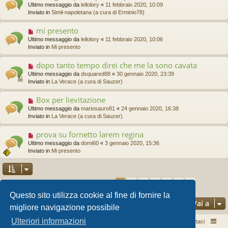
g
u
Ultimo messaggio da
lellolory
«
11 febbraio 2020, 10:09
e
g
o
Inviato in
Simil-napoletana (a cura di Erminio78)
s
i
v
s
o
o
a
mi presento
N
m
g
u
Ultimo messaggio da
lellolory
«
11 febbraio 2020, 10:06
e
g
o
Inviato in
Mi presento
s
i
v
s
o
o
a
dopo tanto tempo direi che me la sono cavata
N
m
g
u
Ultimo messaggio da
dsquared88
«
30 gennaio 2020, 23:39
e
g
o
Inviato in
La Verace (a cura di Sauzer)
s
i
v
s
o
o
a
Box per lievitazione
N
m
g
u
Ultimo messaggio da
mariosauro81
«
24 gennaio 2020, 16:38
e
g
o
Inviato in
La Verace (a cura di Sauzer)
s
i
v
s
o
o
a
prova su fornetto larem regina
N
m
g
u
Ultimo messaggio da
domi60
«
3 gennaio 2020, 15:36
e
g
o
Inviato in
Mi presento
s
i
v
s
o
o
a
m
g
e
2
3
4
5
6
g
1
Prossim
La ricerca ha trovato 132 risultati
s
i
Questo sito utilizza cookie al fine di fornire la
s
o
a
Vai a
migliore navigazione possibile
g
g
Ulteriori informazioni
Pizza per passione enon solo...
Argomenti attivi
Contattaci
i