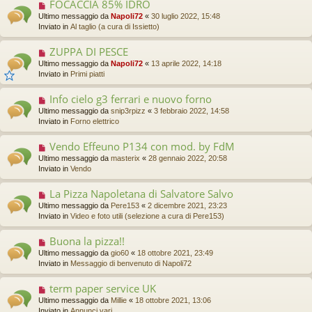
FOCACCIA 85% IDRO
N
m
u
Ultimo messaggio da
Napoli72
«
30 luglio 2022, 15:48
e
o
Inviato in
Al taglio (a cura di Issietto)
s
v
s
o
a
ZUPPA DI PESCE
N
m
g
u
Ultimo messaggio da
Napoli72
«
13 aprile 2022, 14:18
e
g
o
Inviato in
Primi piatti
s
i
v
s
o
o
a
Info cielo g3 ferrari e nuovo forno
N
m
g
u
Ultimo messaggio da
snip3rpizz
«
3 febbraio 2022, 14:58
e
g
o
Inviato in
Forno elettrico
s
i
v
s
o
o
a
Vendo Effeuno P134 con mod. by FdM
N
m
g
u
Ultimo messaggio da
masterix
«
28 gennaio 2022, 20:58
e
g
o
Inviato in
Vendo
s
i
v
s
o
o
a
La Pizza Napoletana di Salvatore Salvo
N
m
g
u
Ultimo messaggio da
Pere153
«
2 dicembre 2021, 23:23
e
g
o
Inviato in
Video e foto utili (selezione a cura di Pere153)
s
i
v
s
o
o
a
Buona la pizza!!
N
m
g
u
Ultimo messaggio da
gio60
«
18 ottobre 2021, 23:49
e
g
o
Inviato in
Messaggio di benvenuto di Napoli72
s
i
v
s
o
o
a
term paper service UK
N
m
g
u
Ultimo messaggio da
Millie
«
18 ottobre 2021, 13:06
e
g
o
Inviato in
Annunci vari