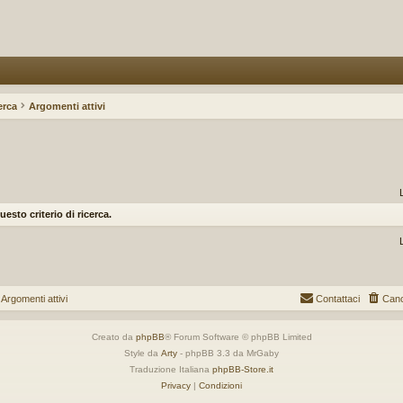
erca
Argomenti attivi
to criterio di ricerca.
gomenti attivi
Contattaci
Canc
Creato da
phpBB
® Forum Software © phpBB Limited
Style da
Arty
- phpBB 3.3 da MrGaby
Traduzione Italiana
phpBB-Store.it
Privacy
|
Condizioni