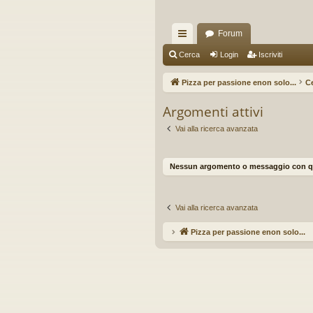
Forum
oll
Cerca
Login
Iscriviti
eg
Pizza per passione enon solo...
C
a
Argomenti attivi
m
Vai alla ricerca avanzata
en
ti
Nessun argomento o messaggio con ques
R
ap
Vai alla ricerca avanzata
idi
Pizza per passione enon solo...
Ar