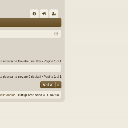
C
FA
og
sc
Q
in
riv
iti
La ricerca ha trovato 0 risultati • Pagina
1
di
1
La ricerca ha trovato 0 risultati • Pagina
1
di
1
Vai a
ella cookie
Tutti gli orari sono
UTC+02:00