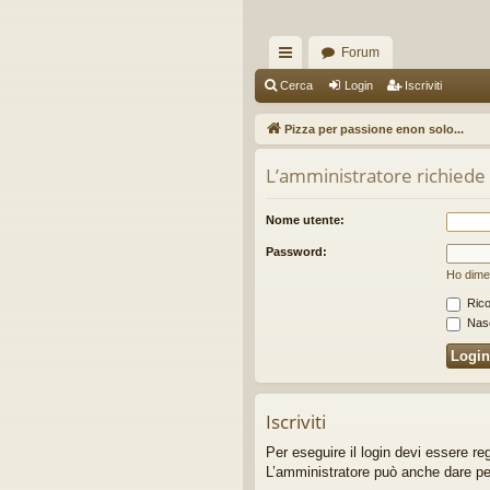
Forum
oll
Cerca
Login
Iscriviti
eg
Pizza per passione enon solo...
a
L’amministratore richiede c
m
en
Nome utente:
ti
Password:
Ho dime
R
Rico
ap
Nasc
idi
Iscriviti
Per eseguire il login devi essere re
L’amministratore può anche dare perme