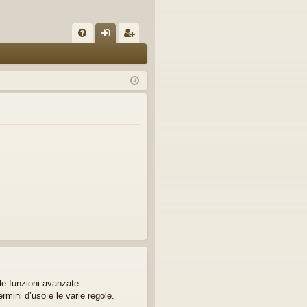
C
FA
og
sc
Q
in
riv
iti
lle funzioni avanzate.
ermini d’uso e le varie regole.