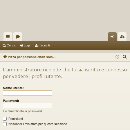
oll
or
og
sc
Cerca
Login
Iscriviti
eg
u
in
riv
C
Pizza per passione enon solo...
a
m
iti
e
L’amministratore richiede che tu sia iscritto e connesso
r
m
per vedere i profili utente.
c
en
a
Nome utente:
ti
R
Password:
ap
Ho dimenticato la password
idi
Ricordami
Nascondi il mio stato per questa sessione