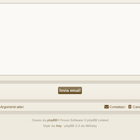
gomenti attivi
Contattaci
Canc
Creato da
phpBB
® Forum Software © phpBB Limited
Style da
Arty
- phpBB 3.3 da MrGaby