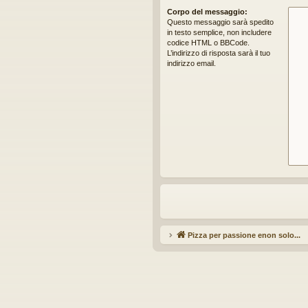
idi
Corpo del messaggio:
Questo messaggio sarà spedito
in testo semplice, non includere
codice HTML o BBCode.
L’indirizzo di risposta sarà il tuo
indirizzo email.
Pizza per passione enon solo...
Ar