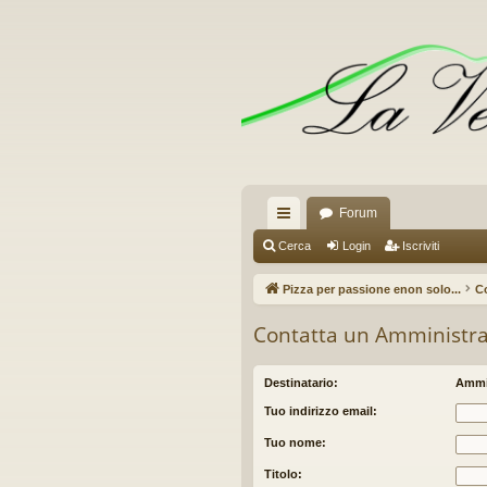
Forum
oll
Cerca
Login
Iscriviti
eg
Pizza per passione enon solo...
C
a
Contatta un Amministra
m
en
Destinatario:
Ammi
ti
Tuo indirizzo email:
R
Tuo nome:
ap
Titolo: