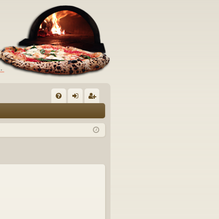
C
FA
og
sc
Q
in
riv
iti