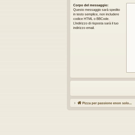
idi
Corpo del messaggio:
Questo messaggio sarà spedito
in testo semplice, non includere
codice HTML o BBCode.
L’indirizzo di risposta sarà il tuo
indirizzo email.
Pizza per passione enon solo...
Ar