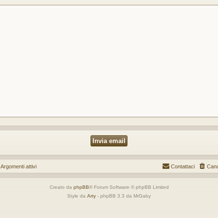
gomenti attivi
Contattaci
Canc
Creato da
phpBB
® Forum Software © phpBB Limited
Style da
Arty
- phpBB 3.3 da MrGaby