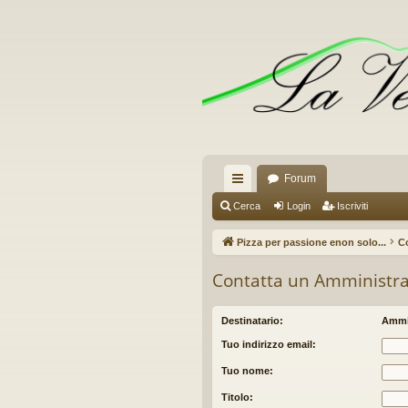
Forum
oll
Cerca
Login
Iscriviti
eg
Pizza per passione enon solo...
C
a
Contatta un Amministra
m
en
Destinatario:
Ammi
ti
Tuo indirizzo email:
R
Tuo nome:
ap
Titolo: