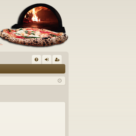
C
FA
og
sc
Q
in
riv
iti