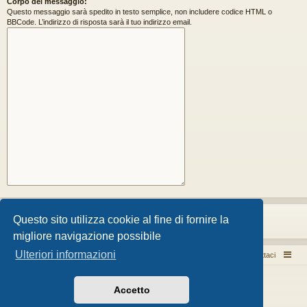
Corpo del messaggio:
Questo messaggio sarà spedito in testo semplice, non includere codice HTML o
BBCode. L’indirizzo di risposta sarà il tuo indirizzo email.
Questo sito utilizza cookie al fine di fornire la
migliore navigazione possibile
Ulteriori informazioni
Pizza per passione enon solo...
Argomenti attivi
Contattaci
Creato da
phpBB
® Forum Software © phpBB Limited
Accetto
Style da
Arty
- phpBB 3.3 da MrGaby
Traduzione Italiana
phpBB-Store.it