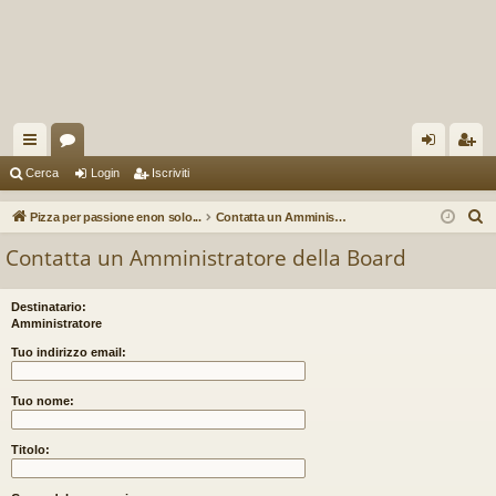
oll
or
og
sc
Cerca
Login
Iscriviti
eg
u
in
riv
C
Pizza per passione enon solo...
Contatta un Amministratore della Board
a
m
iti
e
Contatta un Amministratore della Board
r
m
c
en
Destinatario:
a
Amministratore
ti
Tuo indirizzo email:
R
Tuo nome:
ap
idi
Titolo: