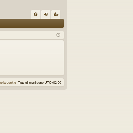
C
FA
og
sc
Q
in
riv
iti
ella cookie
Tutti gli orari sono
UTC+02:00