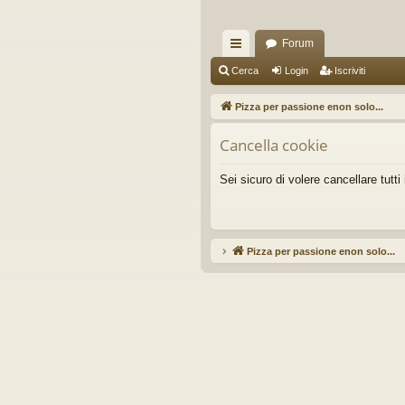
Forum
oll
Cerca
Login
Iscriviti
eg
Pizza per passione enon solo...
a
Cancella cookie
m
en
Sei sicuro di volere cancellare tutt
ti
R
Pizza per passione enon solo...
Ar
ap
idi