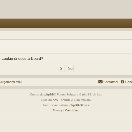
i i cookie di questa Board?
gomenti attivi
Contattaci
Canc
Creato da
phpBB
® Forum Software © phpBB Limited
Style da
Arty
- phpBB 3.3 da MrGaby
Traduzione Italiana
phpBB-Store.it
Privacy
|
Condizioni