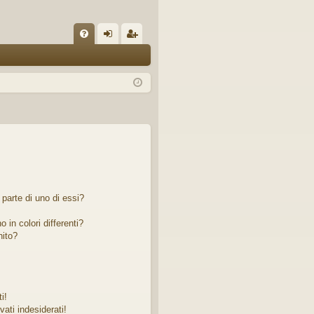
C
FA
og
sc
Q
in
riv
iti
parte di uno di essi?
 in colori differenti?
nito?
i!
ati indesiderati!