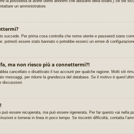
urre la possibilità di avere utenti anonimi che abusano della Board.) Se sei sicu
ontattare un amministratore.
ettermi?
sto succede. Per prima cosa controlla che nome utente e password siano corrett
re: potresti essere stato bannato o potrebbe esserci un errore di configurazion
fa, ma non riesco più a connettermi?!
bbia cancellato o disattivato il tuo account per qualche ragione. Molti siti r
ato messaggi, per ridurre la grandezza del database. Se il motivo è quest’ulti
e discussioni.
!
 può essere recuperata, ma può essere rigenerata. Per far questo vai nella pa
struzioni e tornerai in linea in poco tempo. Se riscontri difficoltà, contatta l’am