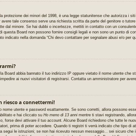
 protezione dei minori del 1998, è una legge statunitense che autorizza i siti
er avere tale consenso serve una richiesta scritta da parte del genitore o tutor
itte dal minore. Se hai dubbi o incertezze, mettiti in contatto con un consulen
di questa Board non possono fornire consigli legali e non sono un punto di cont
nto indicato nella domanda “Chi devo contattare per segnalare abusi e/o per qu
trarmi?
la Board abbia bannato il tuo indirizzo IP oppure vietato il nome utente che s
r impedire ai nuovi visitatori di registrarsi. Contatta un amministratore per ave
n riesco a connettermi!
rito nome utente e password esattamente. Se sono corretti, allora possono ess
bilitato e hai cliccato su
Ho meno di 13 anni
mentre ti stavi registrando, allora
o, forse devi attivare il tuo account. Alcune Board richiedono che tutte le nuo
tori, prima di poter accedere. Quando ti registri ti verrà indicato che tipo di at
a segui le istruzioni; se non hai ricevuto nessun messaggio... sei sicuro che il