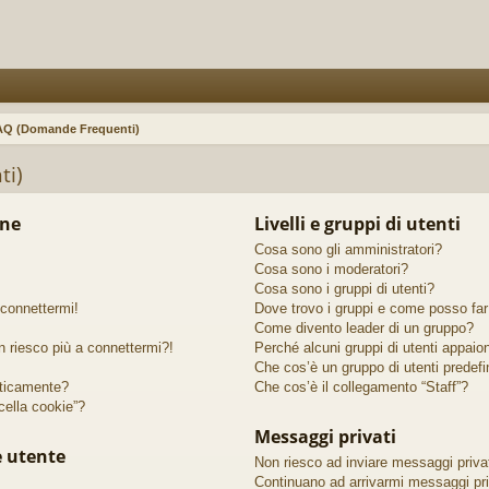
AQ (Domande Frequenti)
ti)
one
Livelli e gruppi di utenti
Cosa sono gli amministratori?
Cosa sono i moderatori?
Cosa sono i gruppi di utenti?
 connettermi!
Dove trovo i gruppi e come posso far 
Come divento leader di un gruppo?
n riesco più a connettermi?!
Perché alcuni gruppi di utenti appaiono
Che cos’è un gruppo di utenti predefi
ticamente?
Che cos’è il collegamento “Staff”?
ella cookie”?
Messaggi privati
e utente
Non riesco ad inviare messaggi privat
Continuano ad arrivarmi messaggi priv