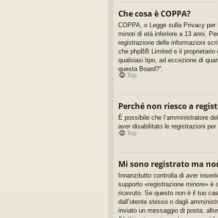
Che cosa è COPPA?
COPPA, o Legge sulla Privacy per la
minori di età inferiore a 13 anni. P
registrazione delle informazioni scr
che phpBB Limited e il proprietario 
qualsiasi tipo, ad eccezione di qua
questa Board?”.
Top
Perché non riesco a regis
È possibile che l’amministratore del
aver disabilitato le registrazioni pe
Top
Mi sono registrato ma no
Innanzitutto controlla di aver inse
supporto «registrazione minore» è a
ricevuto. Se questo non è il tuo cas
dall’utente stesso o dagli amministra
inviato un messaggio di posta, allor