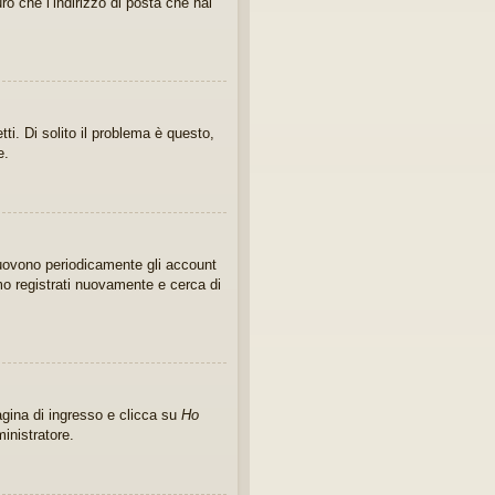
ro che l’indirizzo di posta che hai
i. Di solito il problema è questo,
e.
imuovono periodicamente gli account
mo registrati nuovamente e cerca di
gina di ingresso e clicca su
Ho
ministratore.