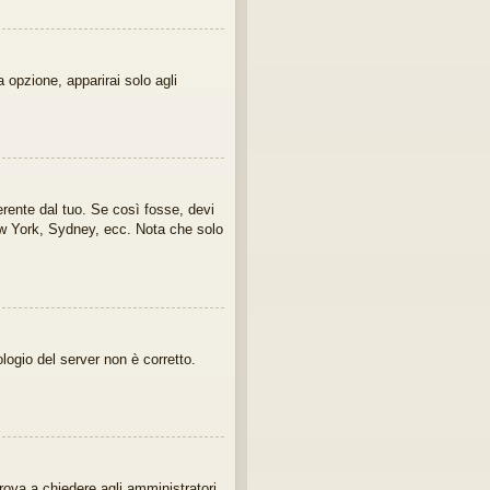
 opzione, apparirai solo agli
erente dal tuo. Se così fosse, devi
New York, Sydney, ecc. Nota che solo
ologio del server non è corretto.
rova a chiedere agli amministratori