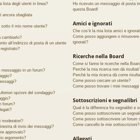
lista degli utenti in linea?
Ho ricevuto un messaggio di posta i
questa Board!
 è ancora sbagliata
Amici e ignorati
sotto il mio nome utente?
Che cos’è la mia lista amici e ignorat
Come posso aggiungere o rimuovere un
 a cambiarlo?
ignorati?
to all’indirizzo di posta di un utente
registrato?
Ricerche nella Board
Come si fanno le ricerche nella Boar
Perché la mia ricerca non dà risultati
n messaggio in un forum?
Perché la mia ricerca dà come risult
aggio?
Come posso cercare un utente?
messaggi?
Come posso trovare i miei messaggi 
lteriori opzioni del sondaggio?
aggio?
Sottoscrizioni e segnalibri
n forum?
Qual è la differenza fra segnalibri e s
legati?
Come posso sottoscrivere un segnali
Come posso sottoscrivere un forum s
 moderatori?
Come cancello le mie sottoscrizioni?
finestra di invio dei messaggi?
ere approvato?
io argomento?
Allegati