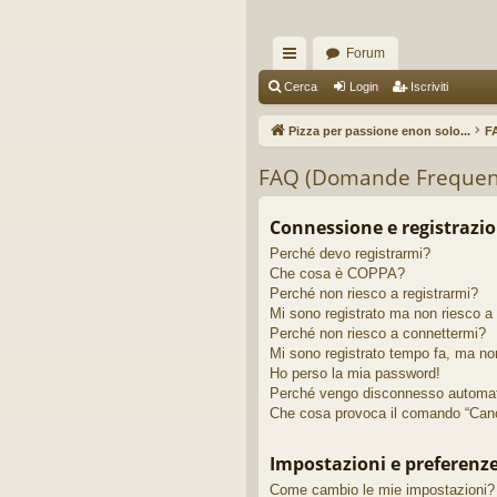
Forum
oll
Cerca
Login
Iscriviti
eg
Pizza per passione enon solo...
F
a
FAQ (Domande Frequen
m
en
Connessione e registrazi
Perché devo registrarmi?
ti
Che cosa è COPPA?
R
Perché non riesco a registrarmi?
Mi sono registrato ma non riesco a
ap
Perché non riesco a connettermi?
Mi sono registrato tempo fa, ma no
idi
Ho perso la mia password!
Perché vengo disconnesso automa
Che cosa provoca il comando “Canc
Impostazioni e preferenz
Come cambio le mie impostazioni?