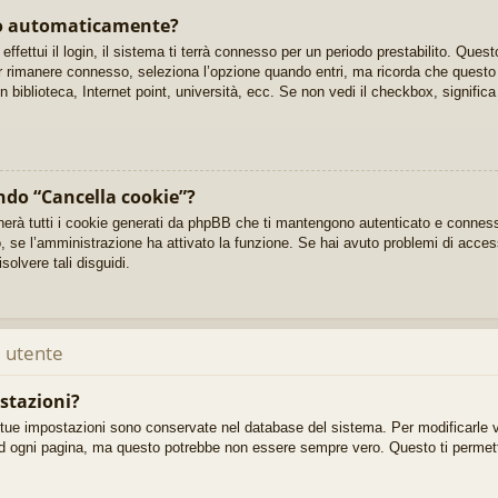
so automaticamente?
ffettui il login, il sistema ti terrà connesso per un periodo prestabilito. Que
 rimanere connesso, seleziona l’opzione quando entri, ma ricorda che questo n
n biblioteca, Internet point, università, ecc. Se non vedi il checkbox, signifi
ndo “Cancella cookie”?
nerà tutti i cookie generati da phpBB che ti mantengono autenticato e conness
to, se l’amministrazione ha attivato la funzione. Se hai avuto problemi di acces
solvere tali disguidi.
 utente
stazioni?
e tue impostazioni sono conservate nel database del sistema. Per modificarle v
d ogni pagina, ma questo potrebbe non essere sempre vero. Questo ti permette