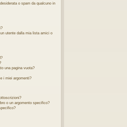
ndesiderata o spam da qualcuno in
i?
 utente dalla mia lista amici o
d?
?
ato una pagina vuota?
e i miei argomenti?
ottoscrizioni?
bro o un argomento specifico?
pecifico?