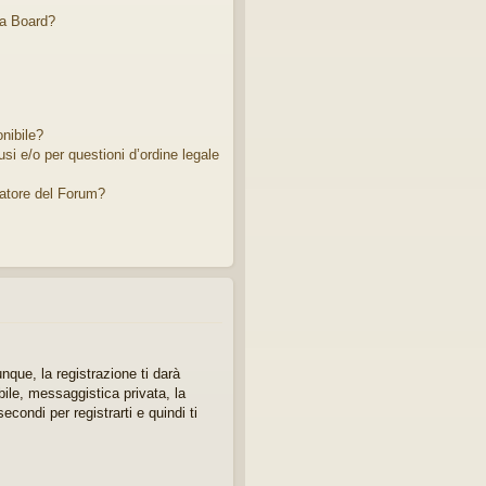
ta Board?
nibile?
si e/o per questioni d’ordine legale
atore del Forum?
que, la registrazione ti darà
bile, messaggistica privata, la
econdi per registrarti e quindi ti