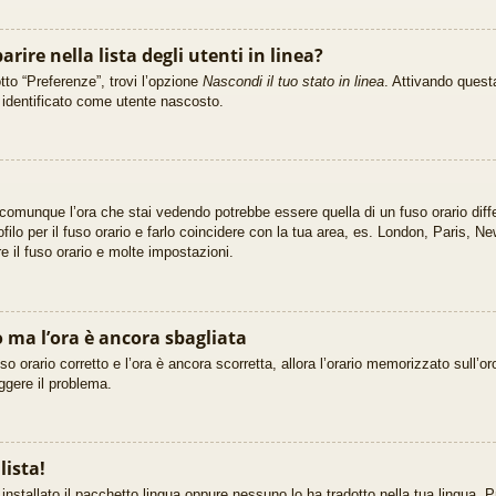
rire nella lista degli utenti in linea?
tto “Preferenze”, trovi l’opzione
Nascondi il tuo stato in linea
. Attivando questa
i identificato come utente nascosto.
 comunque l’ora che stai vedendo potrebbe essere quella di un fuso orario diff
filo per il fuso orario e farlo coincidere con la tua area, es. London, Paris, 
re il fuso orario e molte impostazioni.
o ma l’ora è ancora sbagliata
so orario corretto e l’ora è ancora scorretta, allora l’orario memorizzato sull’or
ggere il problema.
lista!
nstallato il pacchetto lingua oppure nessuno lo ha tradotto nella tua lingua. P