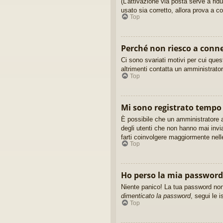
(L’attivazione via posta serve a rid
usato sia corretto, allora prova a c
Top
Perché non riesco a conn
Ci sono svariati motivi per cui que
altrimenti contatta un amministrato
Top
Mi sono registrato tempo 
È possibile che un amministratore a
degli utenti che non hanno mai invi
farti coinvolgere maggiormente nell
Top
Ho perso la mia password
Niente panico! La tua password non
dimenticato la password
, segui le i
Top