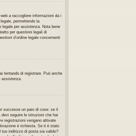
 web a raccogliere informazioni da i
e legale, permettendo la
te legale per assistenza. Nota bene
atto per questioni legali di
estioni d’ordine legale concernenti
tai tentando di registrare. Può anche
re assistenza.
er successe un paio di cose: se il
 devi seguire le istruzioni che hai
ve registrazioni vengano attivate
tivazione è richiesta. Se ti è stato
 tuo indirizzo di posta sia valido?